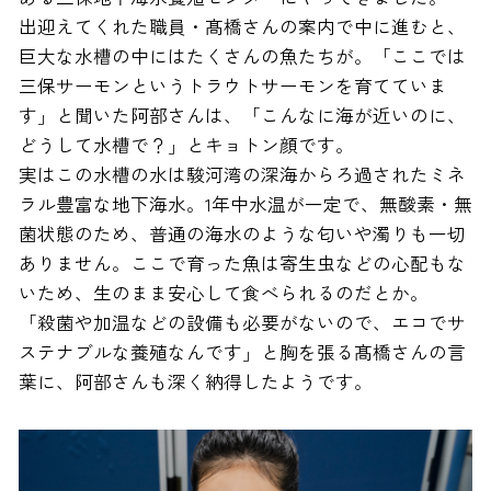
出迎えてくれた職員・髙橋さんの案内で中に進むと、
巨大な水槽の中にはたくさんの魚たちが。「ここでは
三保サーモンというトラウトサーモンを育てていま
す」と聞いた阿部さんは、「こんなに海が近いのに、
どうして水槽で？」とキョトン顔です。
実はこの水槽の水は駿河湾の深海からろ過されたミネ
ラル豊富な地下海水。1年中水温が一定で、無酸素・無
菌状態のため、普通の海水のような匂いや濁りも一切
ありません。ここで育った魚は寄生虫などの心配もな
いため、生のまま安心して食べられるのだとか。
「殺菌や加温などの設備も必要がないので、エコでサ
ステナブルな養殖なんです」と胸を張る髙橋さんの言
葉に、阿部さんも深く納得したようです。