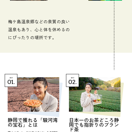
梅ケ島温泉郷などの泉質の良い
温泉もあり、心と体を休めるの
にぴったりの場所です。
SPOT
SPOT
01.
02.
静岡で獲れる「駿河湾
日本一のお茶どころ静
の宝石」とは
岡でも指折りのブラン
ド茶