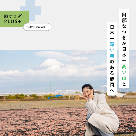
阿
部
な
日
つ
本
き
一
が
深
日
い
本
海
一
の
高
あ
い
る
山
静
と
岡
へ
NATSUKI ABE