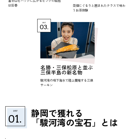
富士山をバックに広がるピンクの絨毯
は圧巻
茶畑にぐるりと囲まれたテラスで味わ
うお茶体験
SPOT
03.
名勝・三保松原と並ぶ
三保半島の新名物
駿河湾の地下海水で陸上養殖する三保
サーモン
静岡で獲れる
SPOT
01.
「駿河湾の宝石」とは