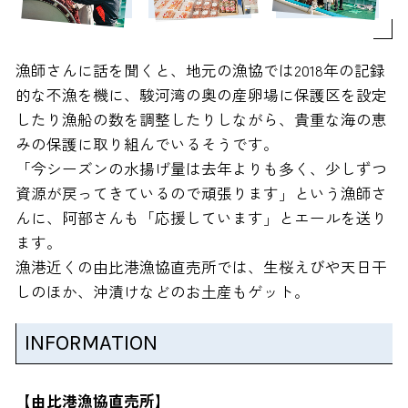
漁師さんに話を聞くと、地元の漁協では2018年の記録
的な不漁を機に、駿河湾の奥の産卵場に保護区を設定
したり漁船の数を調整したりしながら、貴重な海の恵
みの保護に取り組んでいるそうです。
「今シーズンの水揚げ量は去年よりも多く、少しずつ
資源が戻ってきているので頑張ります」という漁師さ
んに、阿部さんも「応援しています」とエールを送り
ます。
漁港近くの由比港漁協直売所では、生桜えびや天日干
しのほか、沖漬けなどのお土産もゲット。
INFORMATION
【由比港漁協直売所】