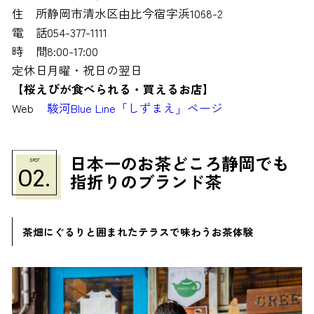
住 所
静岡市清水区由比今宿字浜1068-2
電 話
054-377-1111
時 間
8:00-17:00
定休日
月曜・祝日の翌日
【桜えびが食べられる・買えるお店】
Web
駿河Blue Line「しずまえ」ページ
日本一のお茶どころ静岡でも
SPOT
02.
指折りのブランド茶
茶畑にぐるりと囲まれたテラスで味わうお茶体験