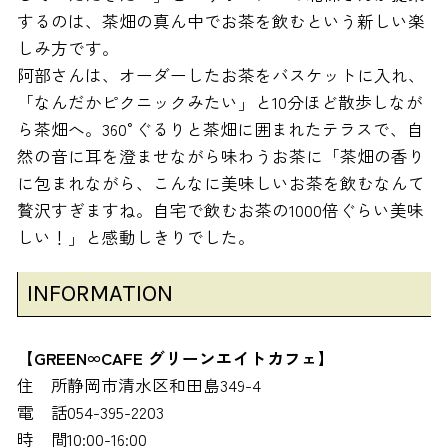
するのは、茶畑の真ん中でお茶を飲むという新しい楽
しみ方です。
阿部さんは、オーダーしたお茶をバスケットに入れ、
「なんだかピクニックみたい」と10分ほど散歩しなが
ら茶畑へ。360°ぐるりと茶畑に囲まれたテラスで、自
然の音に耳を澄ませながら味わうお茶に「茶畑の香り
に包まれながら、こんなに美味しいお茶を飲むなんて
贅沢すぎますね。自宅で飲むお茶の1000倍ぐらい美味
しい！」と感動しきりでした。
INFORMATION
【GREEN∞CAFE グリーンエイトカフェ】
住 所
静岡市清水区和田島349-4
電 話
054-395-2203
時 間
10:00-16:00