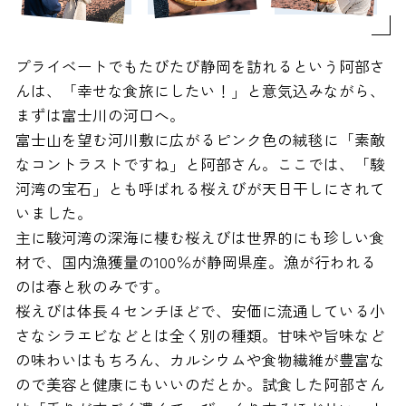
プライベートでもたびたび静岡を訪れるという阿部さ
んは、「幸せな食旅にしたい！」と意気込みながら、
まずは富士川の河口へ。
富士山を望む河川敷に広がるピンク色の絨毯に「素敵
なコントラストですね」と阿部さん。ここでは、「駿
河湾の宝石」とも呼ばれる桜えびが天日干しにされて
いました。
主に駿河湾の深海に棲む桜えびは世界的にも珍しい食
材で、国内漁獲量の100％が静岡県産。漁が行われる
のは春と秋のみです。
桜えびは体長４センチほどで、安価に流通している小
さなシラエビなどとは全く別の種類。甘味や旨味など
の味わいはもちろん、カルシウムや食物繊維が豊富な
ので美容と健康にもいいのだとか。試食した阿部さん