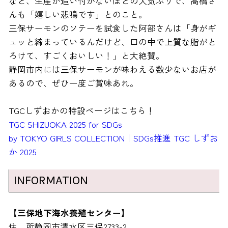
など、生産が追い付かないほどの人気ぶりで、髙橋さ
んも「嬉しい悲鳴です」とのこと。
三保サーモンのソテーを試食した阿部さんは「身がギ
ュッと締まっているんだけど、口の中で上質な脂がと
ろけて、すごくおいしい！」と大絶賛。
静岡市内には三保サーモンが味わえる数少ないお店が
あるので、ぜひ一度ご賞味あれ。
TGCしずおかの特設ページはこちら！
TGC SHIZUOKA 2025 for SDGs
by TOKYO GIRLS COLLECTION｜SDGs推進 TGC しずお
か 2025
INFORMATION
【三保地下海水養殖センター】
住 所
静岡市清水区三保2733-2