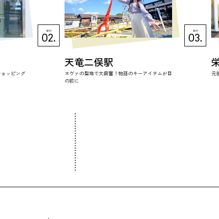
SPOT
SPOT
02.
03.
天竜二俣駅
ショッピング
エヴァの聖地で大興奮！物語のキーアイテムが目
元
の前に