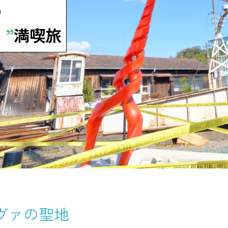
の
”
満喫旅
ヴァの聖地