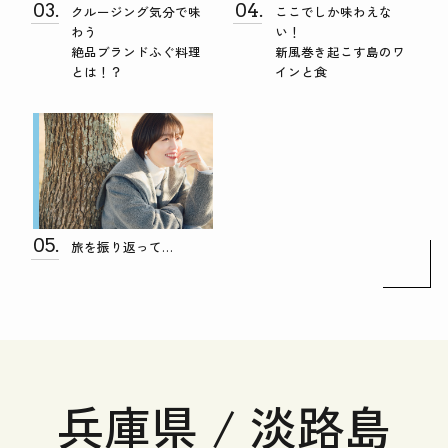
03.
04.
クルージング気分で味
ここでしか味わえな
わう
い！
絶品ブランドふぐ料理
新風巻き起こす島のワ
とは！？
インと食
05.
旅を振り返って…
兵庫県 / 淡路島