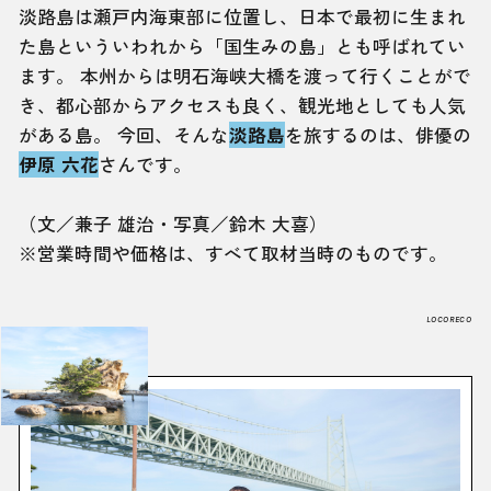
淡路島は瀬戸内海東部に位置し、日本で最初に生まれ
た島といういわれから「国生みの島」とも呼ばれてい
ます。 本州からは明石海峡大橋を渡って行くことがで
き、都心部からアクセスも良く、観光地としても人気
がある島。 今回、そんな
淡路島
を旅するのは、俳優の
伊原 六花
さんです。
（文／兼子 雄治・写真／鈴木 大喜）
※営業時間や価格は、すべて取材当時のものです。
LOCORECO