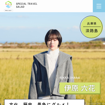
SPECIAL TRAVEL
SALAD
2025 Dec.
兵庫県
淡路島
RIKKA IHARA
伊原 六花
文化、歴史、景色にグルメ！