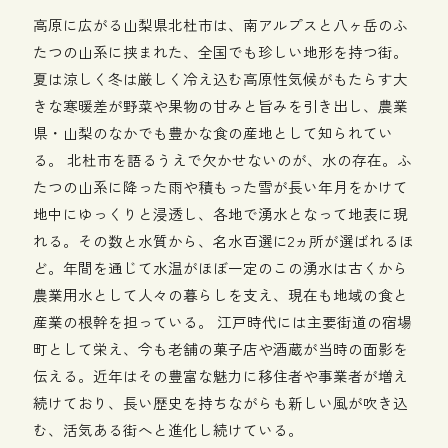
高原に広がる山梨県北杜市は、南アルプスと八ヶ岳のふ
たつの山系に挟まれた、全国でも珍しい地形を持つ街。
夏は涼しく冬は厳しく冷え込む高原性気候がもたらす大
きな寒暖差が野菜や果物の甘みと旨みを引き出し、農業
県・山梨のなかでも豊かな食の産地として知られてい
る。 北杜市を語るうえで欠かせないのが、水の存在。ふ
たつの山系に降った雨や積もった雪が長い年月をかけて
地中にゆっくりと浸透し、各地で湧水となって地表に現
れる。その数と水質から、名水百選に2ヵ所が選ばれるほ
ど。年間を通じて水温がほぼ一定のこの湧水は古くから
農業用水として人々の暮らしを支え、現在も地域の食と
産業の根幹を担っている。 江戸時代には主要街道の宿場
町として栄え、今も老舗の菓子店や酒蔵が当時の面影を
伝える。近年はその豊富な魅力に移住者や事業者が増え
続けており、長い歴史を持ちながらも新しい風が吹き込
む、活気ある街へと進化し続けている。