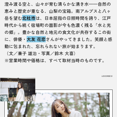
澄み渡る空と、山々が育む清らかな湧き水——自然の
恵みと歴史が重なる、山梨の宝箱。南アルプスと八ヶ
岳を望む
北杜市
は、日本屈指の日照時間を誇り、江戸
時代から続く宿場町の面影が今も色濃く残る「水と光
の郷」。豊かな自然と地元の食文化が共存するこの街
に、俳優・
大友 花恋
さんがやってきました。笑顔と感
動に包まれた、忘れられない旅が始まります。
（文／兼子 雄治・写真／鈴木 大喜）
※営業時間や価格は、すべて取材当時のものです。
LOCORECO