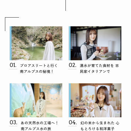
01.
02.
プロアスリートと行く
湧水が育てた食材を 古
南アルプスの秘境！
民家イタリアンで
03.
04.
あの天然水の工場へ！
幻の米から生まれた 心
南アルプス水の旅
もとろける和洋菓子