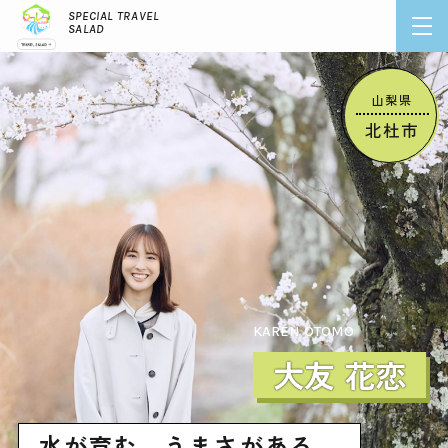
SPECIAL TRAVEL
SALAD
2026 Apr.
山梨県
北杜市
KAREN OTOMO
大友 花恋
水が育む、うまさがある。