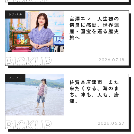
トラベル
宮澤エマ 人生初の
奈良に感動、世界遺
産・国宝を巡る歴史
旅へ
2026.07.18
ロコレコ
佐賀県唐津市｜また
来たくなる、海のま
ち。味も、人も、唐
津。
2026.06.27