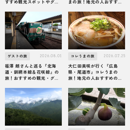
すすめ観光スポットやグル
まの旅！地元の人おすすめ
メを紹介 2026年8月1日放
のご当地名物グルメ2選
送
2026年8月1日放送
2026.08.01
2026.07.25
ゲストの旅
コレうまの旅
福澤 朗さんと巡る『北海
大仁田美咲が行く『広島
道・釧網本線＆花咲線』の
県・尾道市』コレうまの
旅！おすすめの観光・グル
旅！地元の人おすすめのご
メをご紹介 2026年8月1日
当地名物グルメ3選 2026年
放送
7月25日放送