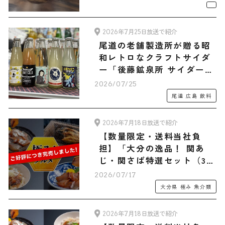
2026年7月25日放送で紹介
尾道の老舗製造所が贈る昭
和レトロなクラフトサイダ
ー「後藤鉱泉所 サイダー6
種12本 旅サラダマルシェオ
2026/07/25
リジナルセット」
尾道
広島
飲料
2026年7月18日放送で紹介
【数量限定・送料当社負
担】「大分の逸品！ 関あ
じ・関さば特選セット（3人
前）」
2026/07/17
大分県
極み
魚介類
2026年7月18日放送で紹介