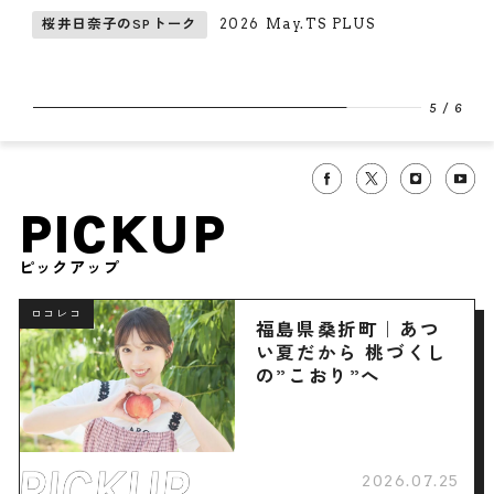
2026 May.TS PLUS
桜井日奈子のSPトーク
6
/
6
PICKUP
ピックアップ
ロコレコ
福島県桑折町｜あつ
い夏だから 桃づくし
の”こおり”へ
2026.07.25