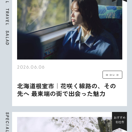
L
T
R
A
V
E
L
S
A
L
A
D
2026.06.06
ロコレコ
北海道根室市｜花咲く線路の、その
先へ 最東端の街で出会った魅力
S
P
おすすめ
E
北杜市
C
I
A
L