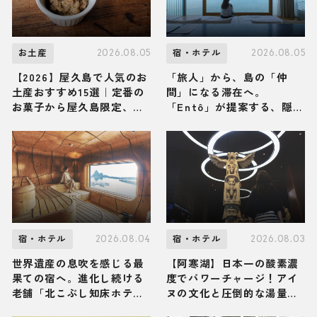
2026.08.05
2026.08.05
お土産
宿・ホテル
【2026】屋久島で人気のお
「旅人」から、島の「仲
土産おすすめ15選｜定番の
間」になる滞在へ。
お菓子から屋久島限定、ば
「Entô」が提案する、隠
らまき用まで幅広く紹介
岐・海士町のリアルな営み
に触れる特別な体験
2026.08.04
2026.08.03
宿・ホテル
宿・ホテル
世界遺産の息吹を感じる最
【阿寒湖】日本一の酸素濃
果ての宿へ。進化し続ける
度でパワーチャージ！アイ
老舗「北こぶし知床ホテル
ヌの文化と圧倒的な湯量の
＆リゾート」で、からだ全
絶景温泉に満たされる「あ