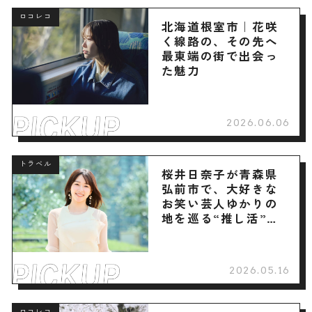
ロコレコ
北海道根室市｜花咲
く線路の、その先へ
最東端の街で出会っ
た魅力
2026.06.06
トラベル
桜井日奈子が青森県
弘前市で、大好きな
お笑い芸人ゆかりの
地を巡る“推し活”旅
へ
2026.05.16