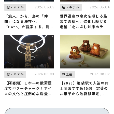
2026.08.05
2026.08.04
宿・ホテル
宿・ホテル
「旅人」から、島の「仲
世界遺産の息吹を感じる最
間」になる滞在へ。
果ての宿へ。進化し続ける
「Entô」が提案する、隠
老舗「北こぶし知床ホテル
岐・海士町のリアルな営み
＆リゾート」で、からだ全
に触れる特別な体験
体が解き放たれる大人の旅
2026.08.03
2026.08.02
宿・ホテル
お土産
【阿寒湖】日本一の酸素濃
【2026】池袋駅で人気のお
度でパワーチャージ！アイ
土産おすすめ20選｜定番の
ヌの文化と圧倒的な湯量の
お菓子から池袋駅限定、お
絶景温泉に満たされる「あ
しゃれなお土産、ばらまき
かん遊久の里 鶴雅」へ
用まで幅広く紹介