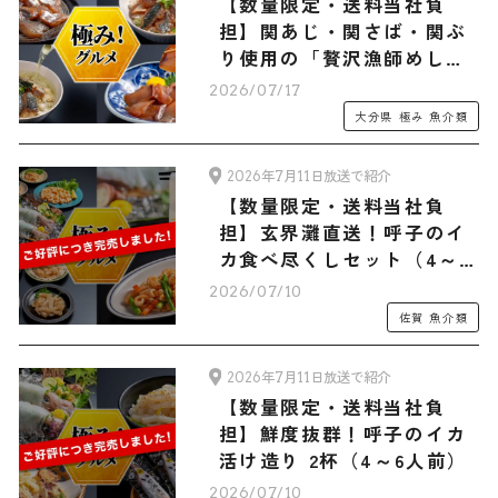
【数量限定・送料当社負
担】関あじ・関さば・関ぶ
り使用の「贅沢漁師めし！
大分“りゅうきゅう”３種セ
2026/07/17
ット（3人前）」
大分県
極み
魚介類
2026年7月11日放送で紹介
【数量限定・送料当社負
担】玄界灘直送！呼子のイ
カ食べ尽くしセット（4～6
人前）
2026/07/10
佐賀
魚介類
2026年7月11日放送で紹介
【数量限定・送料当社負
担】鮮度抜群！呼子のイカ
活け造り 2杯（4～6人前）
2026/07/10