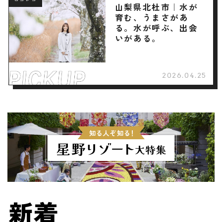
ロコレコ
山梨県北杜市｜水が
育む、うまさがあ
る。水が呼ぶ、出会
いがある。
2026.04.25
新着