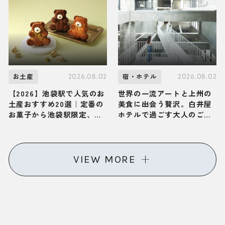
体が解き放たれる大人の旅
かん遊久の里 鶴雅」へ
2026.08.02
2026.08.02
お土産
宿・ホテル
【2026】池袋駅で人気のお
世界の一流アートと上州の
土産おすすめ20選｜定番の
美食に出会う贅沢。白井屋
お菓子から池袋駅限定、お
ホテルで過ごす大人のご褒
しゃれなお土産、ばらまき
美ひとり旅
用まで幅広く紹介
VIEW MORE