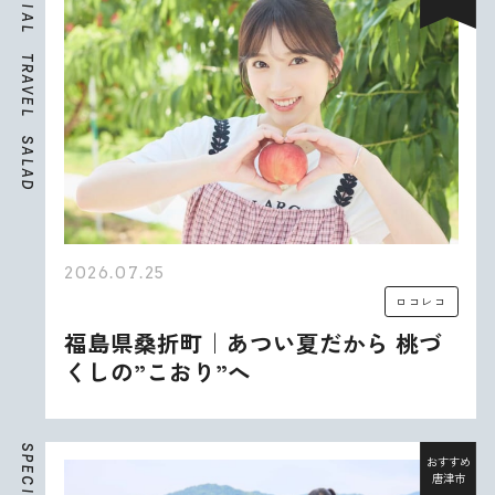
I
A
L
T
R
A
V
E
L
S
A
L
A
D
2026.07.25
ロコレコ
福島県桑折町｜あつい夏だから 桃づ
くしの”こおり”へ
S
P
おすすめ
E
唐津市
C
I