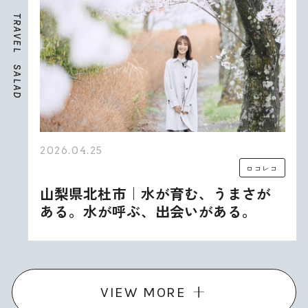
T
R
A
V
E
L
S
A
L
A
D
2026.04.25
ロコレコ
山梨県北杜市｜水が育む、うまさが
ある。水が呼ぶ、出会いがある。
VIEW MORE