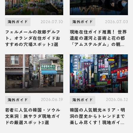
2026.07.10
2026.07.03
海外ガイド
海外ガイド
フェルメールの故郷デルフ
現地在住ガイド推薦！ 世界
ト。オランダ在住ガイドお
遺産の運河と芸術と花の都
すすめの穴場スポット3選
「アムステルダム」の観光
スポット・グルメ・お土産3
選
2026.06.19
2026.06.12
海外ガイド
海外ガイド
若者に人気の韓国・ソウル
韓国の人気観光エリア・明
文来洞｜旅サラダ現地ガイ
洞の歴史からトレンドまで
ドの厳選スポット3選
楽しみ尽くす！現地ガイド
お墨付きの観光スポット・