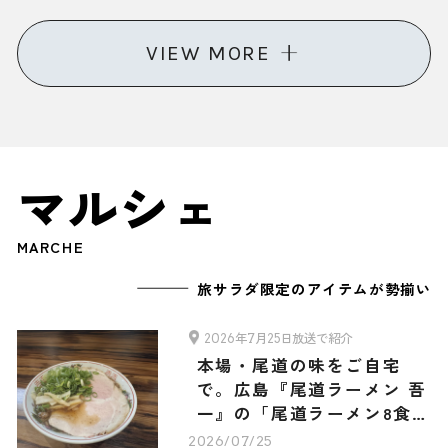
グルメ・お土産3選
VIEW MORE
マルシェ
MARCHE
旅サラダ限定のアイテムが勢揃い
2026年7月25日放送で紹介
本場・尾道の味をご自宅
で。広島『尾道ラーメン 吾
一』の「尾道ラーメン8食セ
ット」
2026/07/25