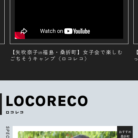
【矢吹奈子in福島・桑折町】桃1個まるごと使
ったグルメ〈ロコレコ〉
LOCORECO
ロコレコ
S
P
おすすめ
E
桑折町
C