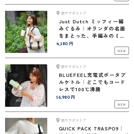
旅サラダストア
Just Dutch ミッフィー編
みぐるみ｜オランダの名画
をまとった、手編みのミッ
フィーと旅へ
4,180 円
NEW
旅サラダストア
BLUEFEEL充電式ポータブ
ルケトル｜どこでもコード
レスで100℃沸騰
16,980 円
NEW
旅サラダストア
QUICK PACK TRASPO9｜