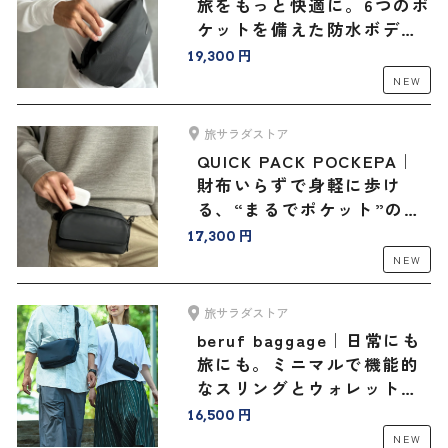
旅をもっと快適に。6つのポ
ケットを備えた防水ボディ
バッグ
19,300 円
NEW
旅サラダストア
QUICK PACK POCKEPA｜
財布いらずで身軽に歩け
る、“まるでポケット”のよ
うなバッグ
17,300 円
NEW
旅サラダストア
beruf baggage｜日常にも
旅にも。ミニマルで機能的
なスリングとウォレットバ
ッグ＜豊岡鞄®コラボ＞
16,500 円
NEW