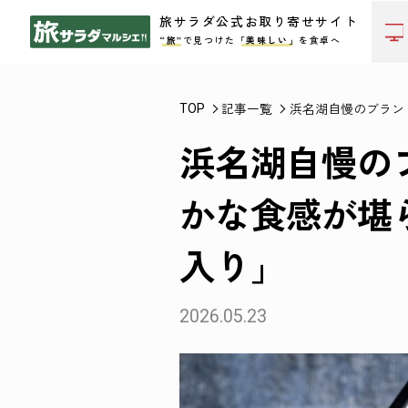
旅サラダ公式お取り寄せサイト
“旅”
で見つけた
「美味しい」
を食卓へ
記事一覧
浜名湖自慢のブラン
TOP
浜名湖自慢の
かな食感が堪
入り」
2026.05.23