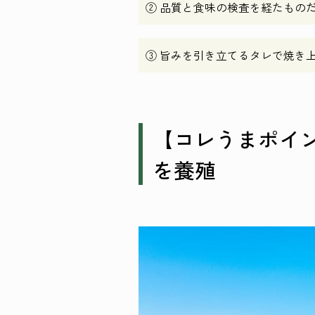
② 品質と食味の検査を経たもの
③ 旨みを引き立てるタレで焼き
【コレうまポイ
を養殖