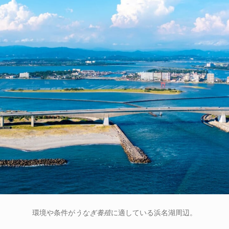
環境や条件が
うなぎ養殖
に適している浜名湖周辺。