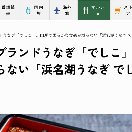
番組情
国内
海外
マルシ
ス
報
旅
旅
ェ
ア
ドうなぎ「でしこ」。肉厚で柔らかな食感が堪らない「浜名湖うなぎ で
ブランドうなぎ「でしこ
らない「浜名湖うなぎ で