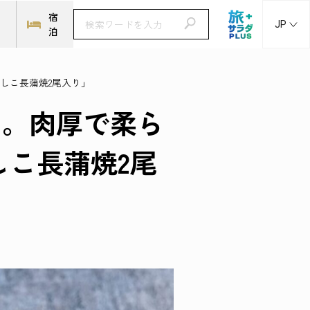
ト
宿
JP
泊
しこ長蒲焼2尾入り」
」。肉厚で柔ら
しこ長蒲焼2尾