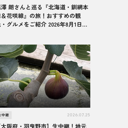
福澤 朗さんと巡る『北海道・釧網本
線＆花咲線』の旅！おすすめの観
・グルメをご紹介 2026年8月1日放
送
2026.07.25
生中継
【大阪府・羽曳野市】生中継！地元