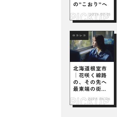
の”こおり”へ
2026.07.25
ロコレコ
北海道根室市
｜花咲く線路
の、その先へ
最東端の街で
出会った魅力
2026.06.06