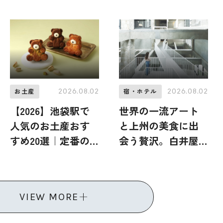
岐・海士町のリア
床ホテル＆リゾー
ルな営みに触れる
ト」で、からだ全
特別な体験
体が解き放たれる
大人の旅
2026.08.02
2026.08.02
お土産
宿・ホテル
【2026】池袋駅で
世界の一流アート
人気のお土産おす
と上州の美食に出
すめ20選｜定番の
会う贅沢。白井屋
お菓子から池袋駅
ホテルで過ごす大
限定、おしゃれな
人のご褒美ひとり
お土産、ばらまき
旅
VIEW MORE
用まで幅広く紹介