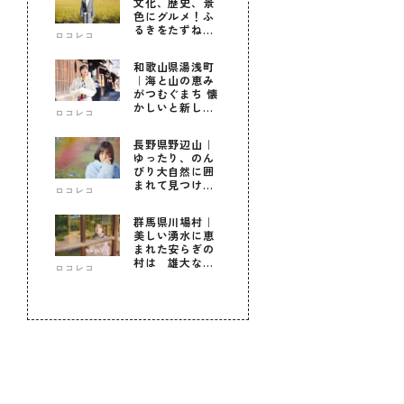
文化、歴史、景
色にグルメ！ふ
るきをたずねて
ロコレコ
新しきを知る旅
和歌山県湯浅町
｜海と山の恵み
がつむぐまち 懐
かしいと新しい
ロコレコ
に出会う旅
長野県野辺山｜
ゆったり、のん
びり大自然に囲
まれて見つけ
ロコレコ
た！私だけの優
しい自分時間
群馬県川場村｜
美しい湧水に恵
まれた安らぎの
村は 雄大な自
ロコレコ
然に育まれた心
のふるさと