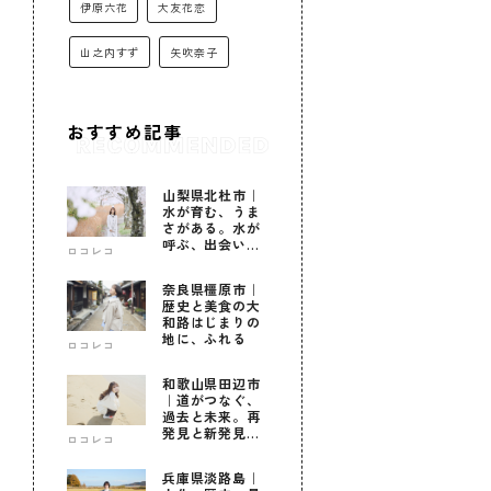
伊原六花
大友花恋
山之内すず
矢吹奈子
おすすめ記事
山梨県北杜市｜
水が育む、うま
さがある。水が
呼ぶ、出会いが
ロコレコ
ある。
奈良県橿原市｜
歴史と美食の大
和路はじまりの
地に、ふれる
ロコレコ
和歌山県田辺市
｜道がつなぐ、
過去と未来。再
発見と新発見の
ロコレコ
待つ街へ
兵庫県淡路島｜