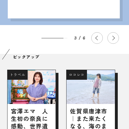
4
/
6
P
ピックアップ
トラベル
ロコレコ
宮澤エマ 人
佐賀県唐津市
生初の奈良に
｜また来たく
感動、世界遺
なる、海のま