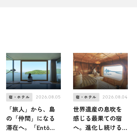
2026.08.05
2026.08.04
宿・ホテル
宿・ホテル
「旅人」から、島
世界遺産の息吹を
の「仲間」になる
感じる最果ての宿
滞在へ。「Entô」
へ。進化し続ける
が提案する、隠
老舗「北こぶし知