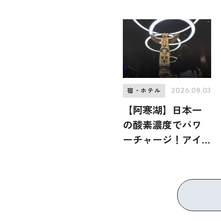
限定、ばらまき用
まで幅広く紹介
2026.08.03
宿・ホテル
【阿寒湖】日本一
の酸素濃度でパワ
ーチャージ！アイ
ヌの文化と圧倒的
な湯量の絶景温泉
に満たされる「あ
かん遊久の里 鶴
雅」へ