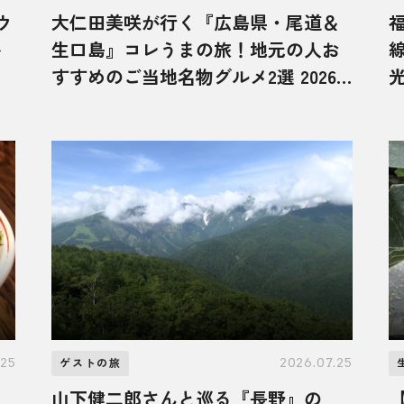
ウ
大仁田美咲が行く『広島県・尾道＆
ト
生口島』コレうまの旅！地元の人お
すすめのご当地名物グルメ2選 2026
光
年8月1日放送
.25
2026.07.25
ゲストの旅
山下健二郎さんと巡る『長野』の