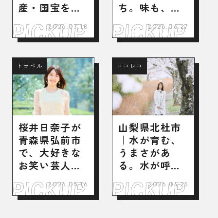
産・国宝を巡
ち。味も、人
る歴史旅へ
も、唐津。
2026.07.18
2026.06.27
トラベル
ロコレコ
桜井日奈子が
山梨県北杜市
青森県弘前市
｜水が育む、
で、大好きな
うまさがあ
お笑い芸人ゆ
る。水が呼
かりの地を巡
ぶ、出会いが
2026.05.16
2026.04.25
る“推し活”旅
ある。
へ