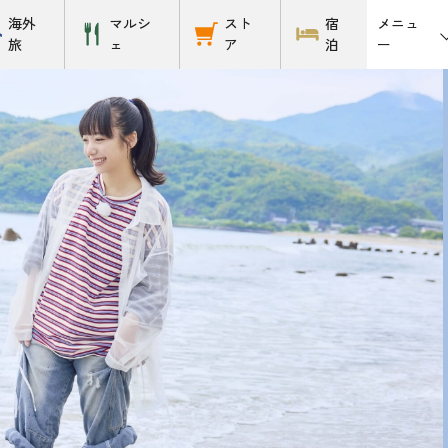
メニュ
海外
マルシ
スト
宿
ー
旅
ェ
ア
泊
2