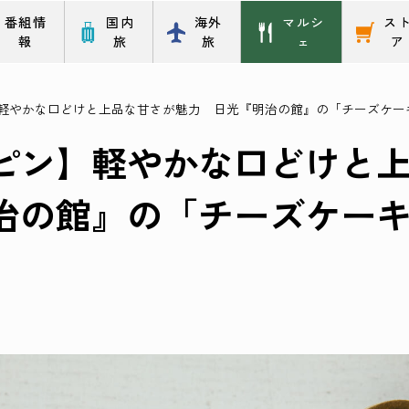
番組情
国内
海外
マルシ
ス
報
旅
旅
ェ
ア
軽やかな口どけと上品な甘さが魅力 日光『明治の館』の「チーズケー
ピン】軽やかな口どけと
治の館』の「チーズケーキ