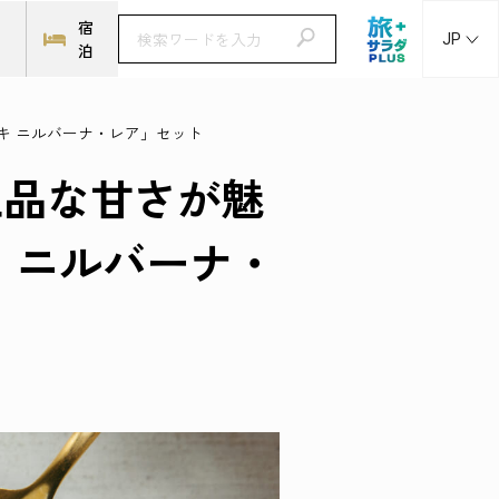
ト
宿
JP
泊
キ ニルバーナ・レア」セット
上品な甘さが魅
 ニルバーナ・