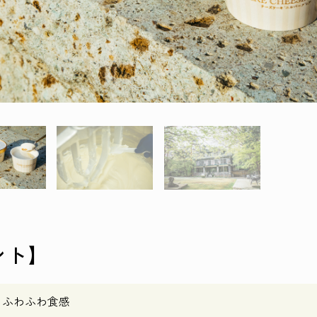
ント】
るふわふわ食感