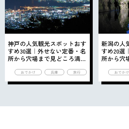
神戸の人気観光スポットおす
新潟の人
すめ30選｜外せない定番・名
すめ20
所から穴場まで見どころ満載
所から穴
の観光地を紹介
の観光地
おでかけ
兵庫
旅行
おでか