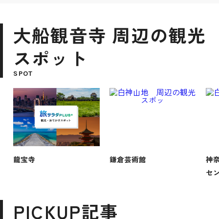
大船観音寺 周辺の観光
スポット
SPOT
龍宝寺
鎌倉芸術館
神
セ
PICKUP記事