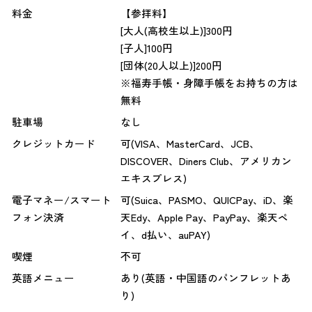
料金
【参拝料】
[大人(高校生以上)]300円
[子人]100円
[団体(20人以上)]200円
※福寿手帳・身障手帳をお持ちの方は
無料
駐車場
なし
クレジットカード
可(VISA、MasterCard、JCB、
DISCOVER、Diners Club、アメリカン
エキスプレス)
電子マネー/スマート
可(Suica、PASMO、QUICPay、iD、楽
フォン決済
天Edy、Apple Pay、PayPay、楽天ペ
イ、d払い、auPAY)
喫煙
不可
英語メニュー
あり(英語・中国語のパンフレットあ
り)