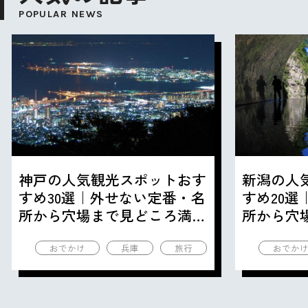
POPULAR NEWS
神戸の人気観光スポットおす
新潟の人
すめ30選｜外せない定番・名
すめ20
所から穴場まで見どころ満載
所から穴
の観光地を紹介
の観光地
おでかけ
兵庫
旅行
おでか