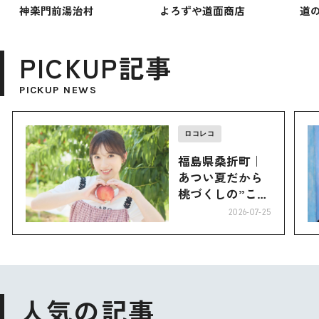
神楽門前湯治村
よろずや道面商店
道
PICKUP記事
PICKUP NEWS
ロコレコ
福島県桑折町｜
あつい夏だから
桃づくしの”こお
り”へ
2026-07-25
人気の記事