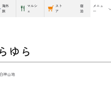
メニュ
海外
マルシ
スト
宿
ー
旅
ェ
ア
泊
らゆら