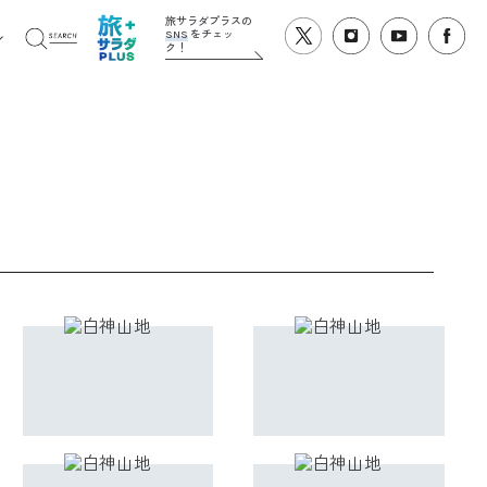
旅サラダプラスの
SNS
をチェッ
ク！