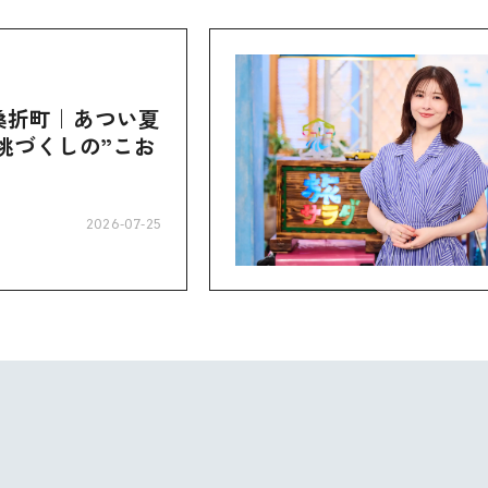
桑折町｜あつい夏
桃づくしの”こお
2026-07-25