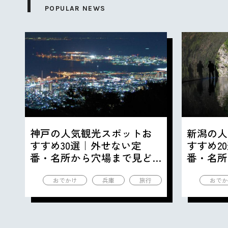
POPULAR NEWS
神戸の人気観光スポットお
新潟の人
すすめ30選｜外せない定
すすめ2
番・名所から穴場まで見ど
番・名所
ころ満載の観光地を紹介
ころ満載
おでかけ
兵庫
旅行
おでか