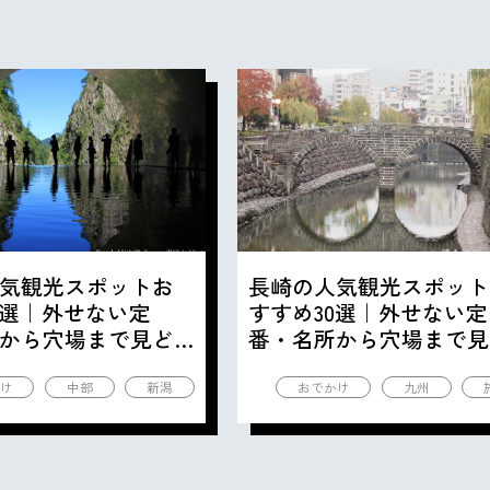
気観光スポットお
長崎の人気観光スポット
0選｜外せない定
すすめ30選｜外せない定
から穴場まで見ど
番・名所から穴場まで見
の観光地を紹介
ころ満載の観光地を紹介
け
中部
新潟
おでかけ
九州