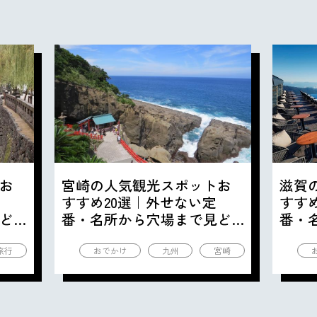
お
宮崎の人気観光スポットお
滋賀
すすめ20選｜外せない定
すす
ど
番・名所から穴場まで見ど
番・
ころ満載の観光地を紹介
ころ
旅行
おでかけ
九州
宮崎