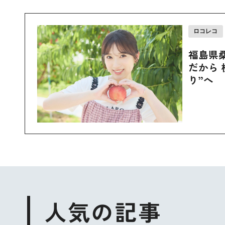
ロコレコ
福島県
だから 
り”へ
人気の記事