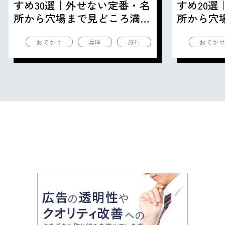
すめ30選｜外せない定番・名
すめ20
所から穴場まで見どころ満載
所から穴
の観光地を紹介
の観光地
おでかけ
兵庫
旅行
おでか