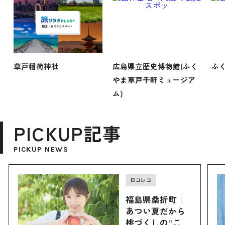
草戸稲荷神社
広島県立歴史博物館(ふく
ふ
やま草戸千軒ミュージア
ム)
PICKUP記事
PICKUP NEWS
ロコレコ
福島県桑折町｜
あつい夏だから
桃づくしの”こお