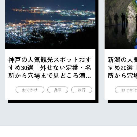
神戸の人気観光スポットおす
新潟の人
すめ30選｜外せない定番・名
すめ20
所から穴場まで見どころ満載
所から穴
の観光地を紹介
の観光地
おでかけ
兵庫
旅行
おでか