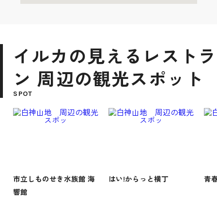
イルカの見えるレストラ
ン 周辺の観光スポット
SPOT
市立しものせき水族館 海
はい!からっと横丁
青
響館