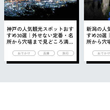
神戸の人気観光スポットおす
新潟の人
すめ30選｜外せない定番・名
すめ20
所から穴場まで見どころ満載
所から穴
の観光地を紹介
の観光地
おでかけ
兵庫
旅行
おでか