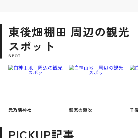
東後畑棚田 周辺の観光
スポット
SPOT
元乃隅神社
龍宮の潮吹
千
PICKUP記事