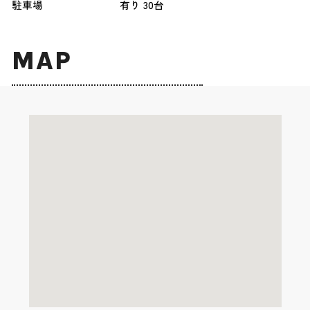
駐車場
有り 30台
MAP