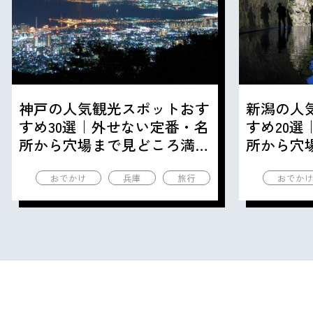
神戸の人気観光スポットおす
新潟の人
すめ30選｜外せない定番・名
すめ20
所から穴場まで見どころ満載
所から穴
の観光地を紹介
の観光地
おでかけ
兵庫
旅行
おでか