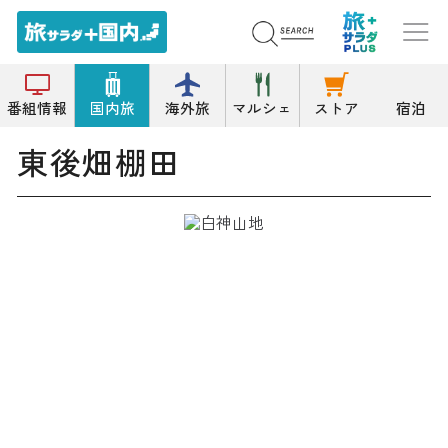
トップ
その他の自然地形
東後畑棚田
番組情報
国内旅
海外旅
マルシェ
ストア
宿泊
東後畑棚田