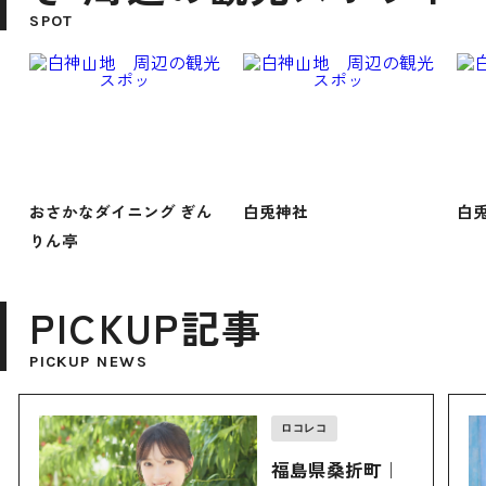
SPOT
おさかなダイニング ぎん
白兎神社
白
りん亭
PICKUP記事
PICKUP NEWS
ロコレコ
福島県桑折町｜