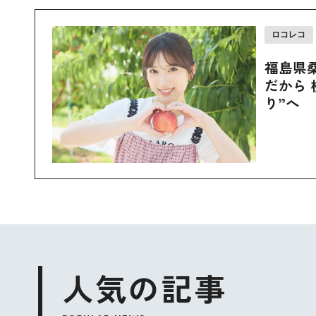
ロコレコ
福島県
だから 
り”へ
人気の記事