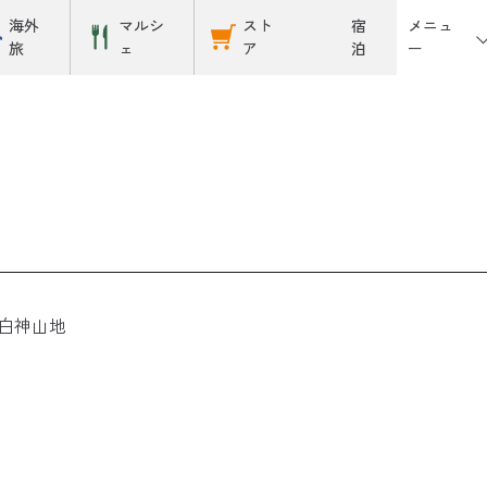
メニュ
海外
マルシ
スト
宿
ー
旅
ェ
ア
泊