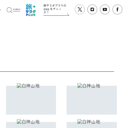
旅サラダプラスの
SNS
をチェッ
ク！