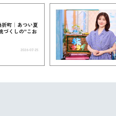
桑折町｜あつい夏
桃づくしの”こお
2026-07-25