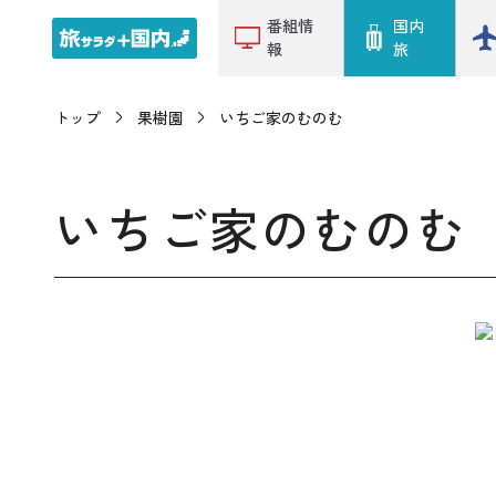
番組情
国内
報
旅
トップ
果樹園
いちご家のむのむ
いちご家のむのむ