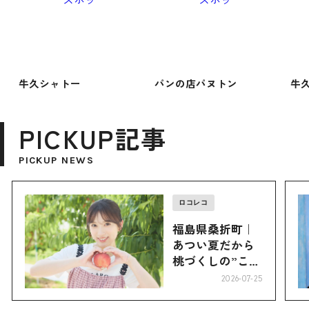
牛久シャトー
パンの店パヌトン
牛
PICKUP記事
PICKUP NEWS
ロコレコ
福島県桑折町｜
あつい夏だから
桃づくしの”こお
り”へ
2026-07-25