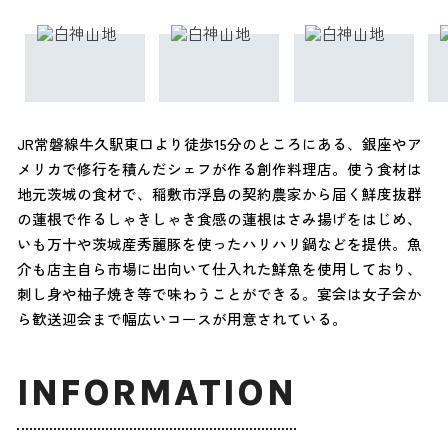
JR常磐線牛久駅東口より徒歩15分のところにある、銀座やア
メリカで修行を積んだシェフが作る創作料理店。使う食材は
地元茨城の食材で、稲敷市浮島の契約農家から届く鮮度抜群
の蓮根で作るしゃきしゃき食感の蓮根はさみ揚げをはじめ、
いも万十や茨城産秀麗豚を使ったハリハリ鍋などを提供。魚
介も店主自ら市場に出向いて仕入れた鮮魚を使用しており、
刺し身や柚子焼き等で味わうことができる。宴会は女子会か
ら歓送迎会まで幅広いコースが用意されている。
INFORMATION