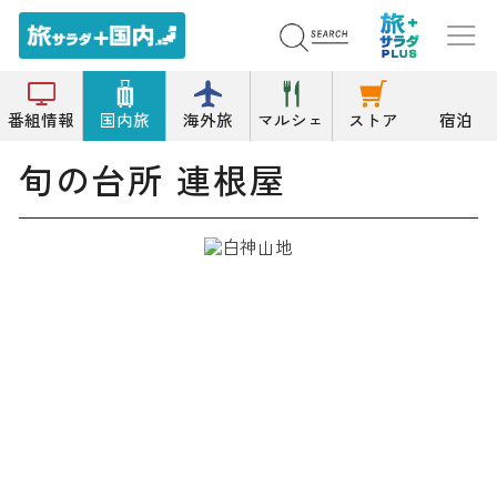
トップ
郷土料理
旬の台所 連根屋
番組情報
国内旅
海外旅
マルシェ
ストア
宿泊
旬の台所 連根屋