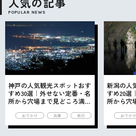
人気の記事
POPULAR NEWS
神戸の人気観光スポットおす
新潟の人
すめ30選｜外せない定番・名
すめ20
所から穴場まで見どころ満載
所から穴
の観光地を紹介
の観光地
おでかけ
兵庫
旅行
おでか