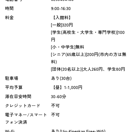
時間
9:00-16:30
料金
【入館料】
[一般]320円
[学生(高校生・大学生・専門学校)]100
円
[小・中学生]無料
[シニア(65歳以上)]200円(市内の方は無
料)
[団体(20名以上)]大人260円、学生80円
駐車場
あり(30台)
平均予算
【昼】1-1,000円
滞在目安時間
30-60分
クレジットカード
不可
電子マネー/スマート
不可
フォン決済
Wi-Fi
あり(Ujo-Kinenkan.Free-Wifi)