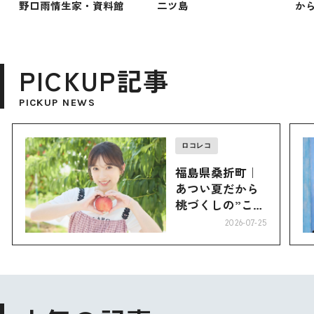
野口雨情生家・資料館
二ツ島
か
PICKUP記事
PICKUP NEWS
ロコレコ
福島県桑折町｜
あつい夏だから
桃づくしの”こお
り”へ
2026-07-25