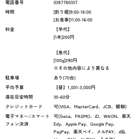
電話番号
0287780337
時間
[釣り堀]9:00-16:00
[お食事]11:00-16:00
料金
【竿代】
[1本]200円
【魚代】
[100g]290円
※その他内容により異なる
駐車場
あり(70台)
平均予算
【昼】1,001-3,000円
滞在目安時間
30-60分
クレジットカード
可(VISA、MasterCard、JCB、銀聯)
電子マネー/スマート
可(Suica、PASMO、iD、WAON、楽天
フォン決済
Edy、Apple Pay、Google Pay、
PayPay、楽天ペイ、メルPAY、d払