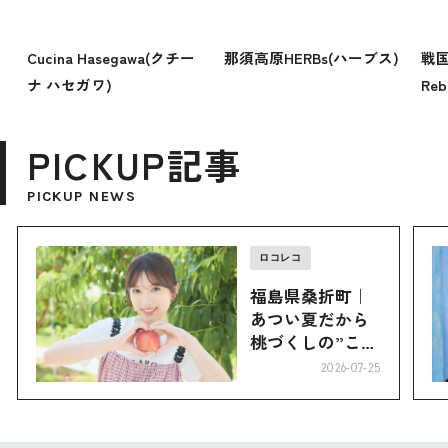
Cucina Hasegawa(クチー
那須高原HERBs(ハーブス)
戦
ナ ハセガワ)
Re
PICKUP記事
PICKUP NEWS
ロコレコ
福島県桑折町｜
あつい夏だから
桃づくしの”こお
り”へ
2026-07-25