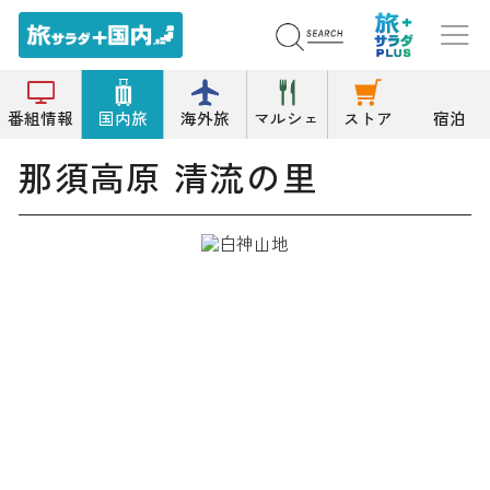
トップ
そば/うどん
那須高原 清流の里
番組情報
国内旅
海外旅
マルシェ
ストア
宿泊
那須高原 清流の里