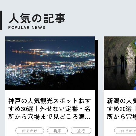
人気の記事
POPULAR NEWS
神戸の人気観光スポットおす
新潟の人
すめ30選｜外せない定番・名
すめ20
所から穴場まで見どころ満載
所から穴
の観光地を紹介
の観光地
おでかけ
兵庫
旅行
おでか