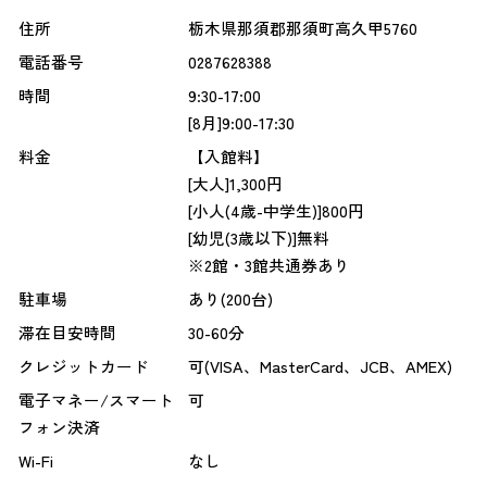
住所
栃木県那須郡那須町高久甲5760
電話番号
0287628388
時間
9:30-17:00
[8月]9:00-17:30
料金
【入館料】
[大人]1,300円
[小人(4歳-中学生)]800円
[幼児(3歳以下)]無料
※2館・3館共通券あり
駐車場
あり(200台)
滞在目安時間
30-60分
クレジットカード
可(VISA、MasterCard、JCB、AMEX)
電子マネー/スマート
可
フォン決済
Wi-Fi
なし