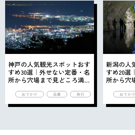
神戸の人気観光スポットおす
新潟の人
すめ30選｜外せない定番・名
すめ20
所から穴場まで見どころ満載
所から穴
の観光地を紹介
の観光地
おでかけ
兵庫
旅行
おでか