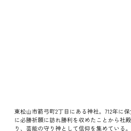
東松山市箭弓町2丁目にある神社。712年に
に必勝祈願に訪れ勝利を収めたことから社
り、芸能の守り神として信仰を集めている