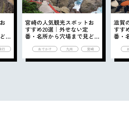
お
宮崎の人気観光スポットお
滋賀
すすめ20選｜外せない定
すす
ど
番・名所から穴場まで見ど
番・
ころ満載の観光地を紹介
ころ
旅行
おでかけ
九州
宮崎