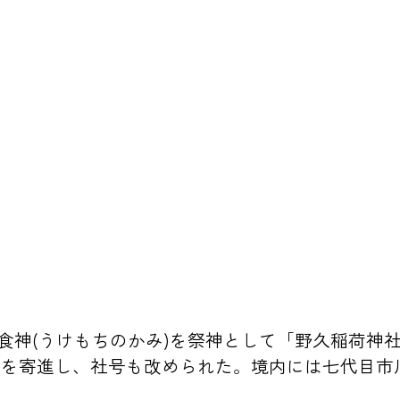
保食神(うけもちのかみ)を祭神として「野久稲荷
殿を寄進し、社号も改められた。境内には七代目市
。