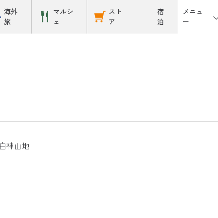
メニュ
海外
マルシ
スト
宿
ー
旅
ェ
ア
泊