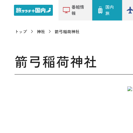
番組情
国内
報
旅
トップ
神社
箭弓稲荷神社
箭弓稲荷神社