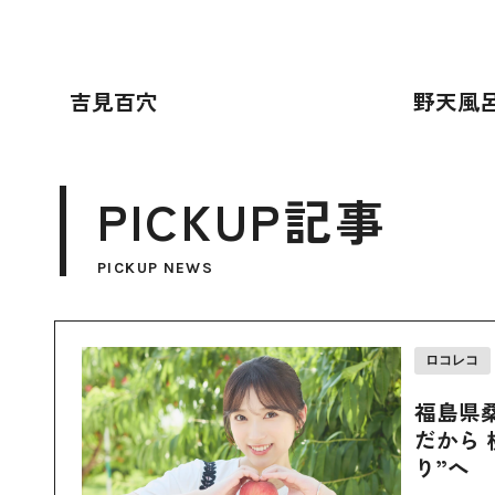
吉見百穴
野天風
PICKUP記事
PICKUP NEWS
ロコレコ
福島県
だから 
り”へ