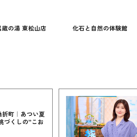
呂蔵の湯 東松山店
化石と自然の体験館
桑折町｜あつい夏
桃づくしの”こお