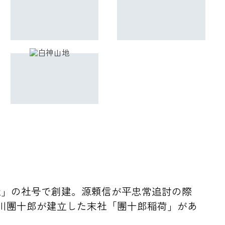
神社」の社号で創建。源頼信が平忠常追討の際
川團十郎が建立した末社「團十郎稲荷」があ