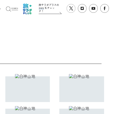
旅サラダプラスの
SNS
をチェッ
ク！