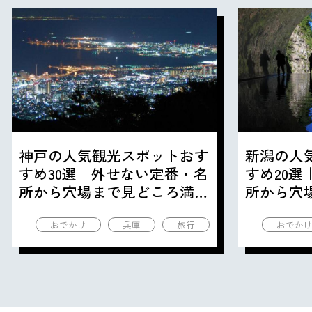
神戸の人気観光スポットおす
新潟の人
すめ30選｜外せない定番・名
すめ20
所から穴場まで見どころ満載
所から穴
の観光地を紹介
の観光地
おでかけ
兵庫
旅行
おでか