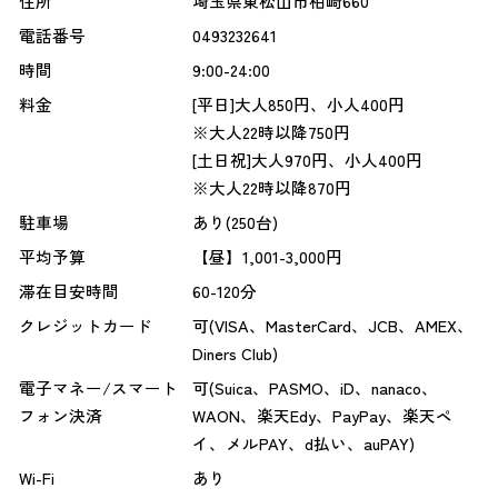
住所
埼玉県東松山市柏崎660
電話番号
0493232641
時間
9:00-24:00
料金
[平日]大人850円、小人400円
※大人22時以降750円
[土日祝]大人970円、小人400円
※大人22時以降870円
駐車場
あり(250台)
平均予算
【昼】1,001-3,000円
滞在目安時間
60-120分
クレジットカード
可(VISA、MasterCard、JCB、AMEX、
Diners Club)
電子マネー/スマート
可(Suica、PASMO、iD、nanaco、
フォン決済
WAON、楽天Edy、PayPay、楽天ペ
イ、メルPAY、d払い、auPAY)
Wi-Fi
あり