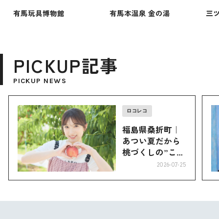
有馬玩具博物館
有馬本温泉 金の湯
三
PICKUP記事
PICKUP NEWS
ロコレコ
福島県桑折町｜
あつい夏だから
桃づくしの”こお
り”へ
2026-07-25