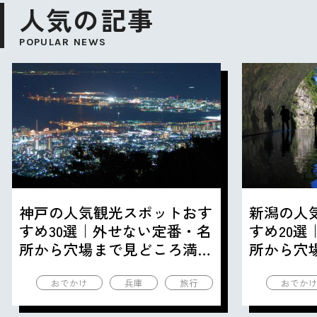
人気の記事
POPULAR NEWS
神戸の人気観光スポットおす
新潟の人
すめ30選｜外せない定番・名
すめ20
所から穴場まで見どころ満載
所から穴
の観光地を紹介
の観光地
おでかけ
兵庫
旅行
おでか