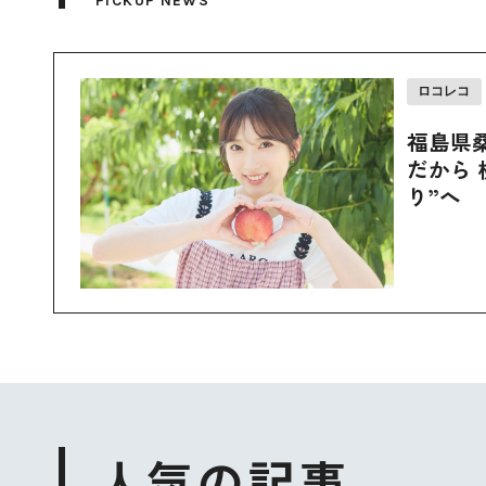
PICKUP NEWS
ロコレコ
福島県
だから 
り”へ
人気の記事