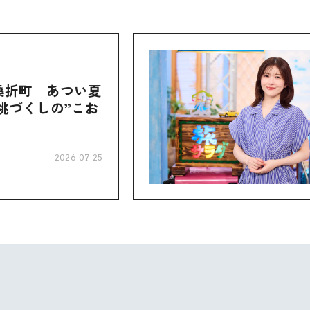
桑折町｜あつい夏
桃づくしの”こお
2026-07-25