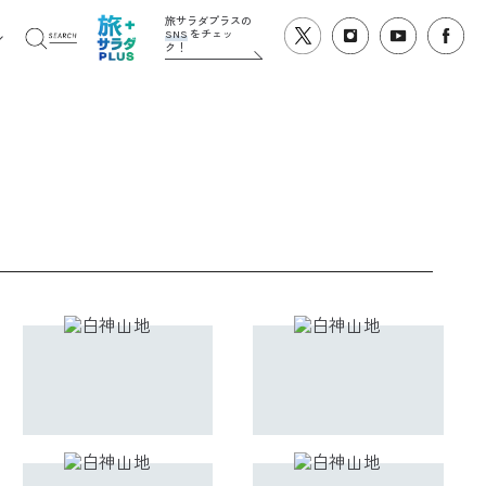
旅サラダプラスの
SNS
をチェッ
ク！