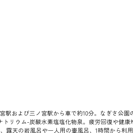
三宮駅および三ノ宮駅から車で約10分。なぎさ公
ナトリウム-炭酸水素塩塩化物泉。疲労回復や健康
、露天の岩風呂や一人用の壷風呂、1時間から利