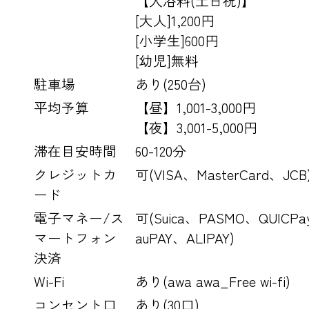
【入浴料(土日祝)】
[大人]1,200円
[小学生]600円
[幼児]無料
駐車場
あり(250台)
平均予算
【昼】1,001-3,000円
【夜】3,001-5,000円
滞在目安時間
60-120分
クレジットカ
可(VISA、MasterCard、JCB
ード
電子マネー/ス
可(Suica、PASMO、QUIC
マートフォン
auPAY、ALIPAY)
決済
Wi-Fi
あり(awa awa_Free wi-fi)
コンセント口
あり(30口)