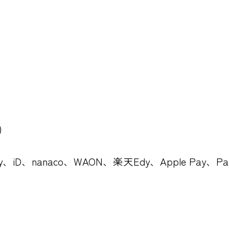
)
Pay、iD、nanaco、WAON、楽天Edy、Apple Pa