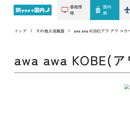
番組情
国内
報
旅
トップ
その他入浴施設
awa awa KOBE(アワ アワ コウ
awa awa KOBE