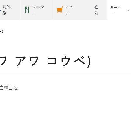
メニュ
海外
マルシ
スト
宿
ー
旅
ェ
ア
泊
ベ)
(アワ アワ コウベ)