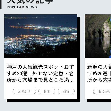
POPULAR NEWS
神戸の人気観光スポットおす
新潟の人
すめ30選｜外せない定番・名
すめ20
所から穴場まで見どころ満載
所から穴
の観光地を紹介
の観光地
おでかけ
兵庫
旅行
おでか