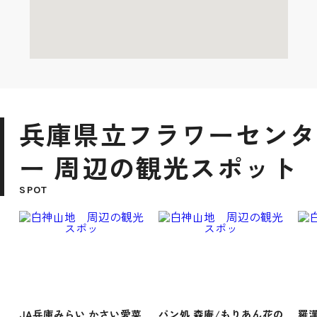
兵庫県立フラワーセンタ
ー 周辺の観光スポット
SPOT
JA兵庫みらい かさい愛菜
パン処 森庵/もりあん花の
羅