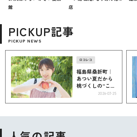
館
店
PICKUP記事
PICKUP NEWS
ロコレコ
福島県桑折町｜
あつい夏だから
桃づくしの”こお
り”へ
2026-07-25
人気の記事