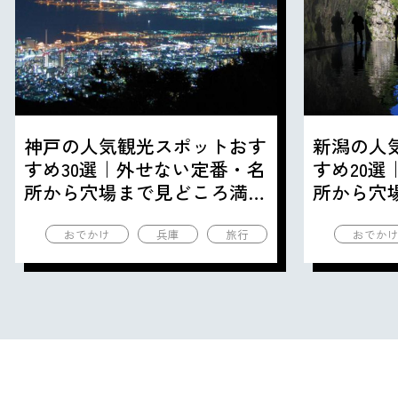
神戸の人気観光スポットおす
新潟の人
すめ30選｜外せない定番・名
すめ20
所から穴場まで見どころ満載
所から穴
の観光地を紹介
の観光地
おでかけ
兵庫
旅行
おでか