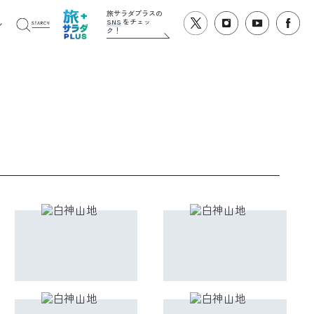
旅サラダプラスの
SNS
をチェッ
ク！