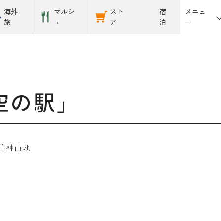
メニュ
海外
マルシ
スト
宿
ー
旅
ェ
ア
泊
空の駅」