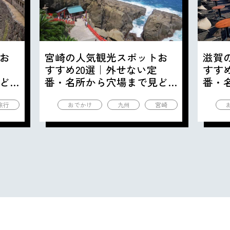
お
宮崎の人気観光スポットお
滋賀
すすめ20選｜外せない定
すす
ど
番・名所から穴場まで見ど
番・
ころ満載の観光地を紹介
ころ
旅行
おでかけ
九州
宮崎