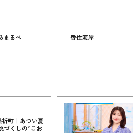
あまるべ
香住海岸
桑折町｜あつい夏
桃づくしの”こお