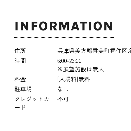
INFORMATION
住所
兵庫県美方郡香美町香住区
時間
6:00-23:00
※展望施設は無人
料金
[入場料]無料
駐車場
なし
クレジットカ
不可
ード