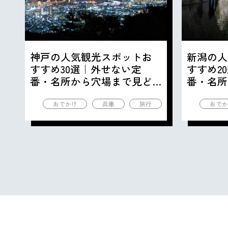
神戸の人気観光スポットお
新潟の人
すすめ30選｜外せない定
すすめ2
番・名所から穴場まで見ど
番・名所
ころ満載の観光地を紹介
ころ満載
おでかけ
兵庫
旅行
おでか