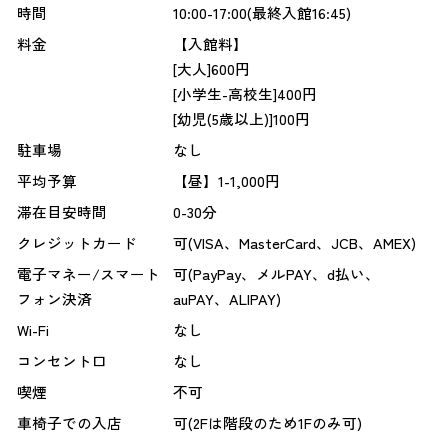
時間
10:00-17:00(最終入館16:45)
料金
【入館料】
[大人]600円
[小学生-高校生]400円
[幼児(5歳以上)]100円
駐車場
なし
平均予算
【昼】1-1,000円
滞在目安時間
0-30分
クレジットカード
可(VISA、MasterCard、JCB、AMEX)
電子マネー/スマート
可(PayPay、メルPAY、d払い、
フォン決済
auPAY、ALIPAY)
Wi-Fi
なし
コンセント口
なし
喫煙
不可
車椅子での入店
可(2Fは階段のため1Fのみ可)