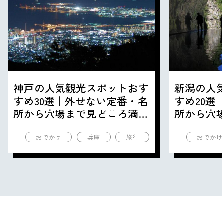
神戸の人気観光スポットおす
新潟の人
すめ30選｜外せない定番・名
すめ20
所から穴場まで見どころ満載
所から穴
の観光地を紹介
の観光地
おでかけ
兵庫
旅行
おでか