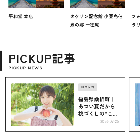
平和堂 本店
タケサン記念館 小豆島佃
フ
煮の郷 一徳庵
ラ
PICKUP記事
PICKUP NEWS
ロコレコ
福島県桑折町｜
あつい夏だから
桃づくしの”こお
り”へ
2026-07-25