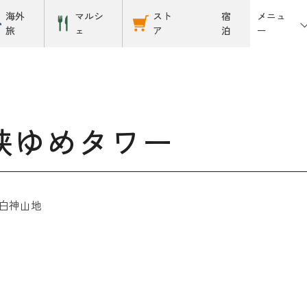
メニュ
海外
マルシ
スト
宿
ー
旅
ェ
ア
泊
峡ゆめタワー