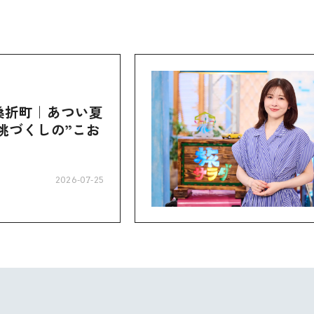
桑折町｜あつい夏
桃づくしの”こお
2026-07-25