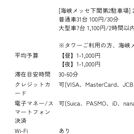
[海峡メッセ下関第2駐車場] 
普通車31台 100円/30分
大型車7台 1,100円/2時間以
※タワーご利用の方、海峡
平均予算
【昼】1-1,000円
【夜】1-1,000円
滞在目安時間
30-60分
クレジットカ
可(VISA、MasterCard、JC
ード
電子マネー/ス
可(Suica、PASMO、iD、n
マートフォン
決済
Wi-Fi
あり