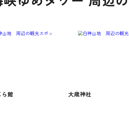
海峡ゆめタワー 周辺
じら館
大歳神社