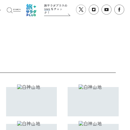
旅サラダプラスの
SNS
をチェッ
ク！