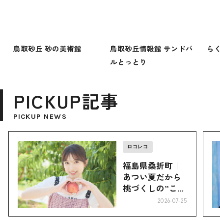
鳥取砂丘 砂の美術館
鳥取砂丘情報館 サンドパ
ら
ルとっとり
PICKUP記事
PICKUP NEWS
ロコレコ
福島県桑折町｜
あつい夏だから
桃づくしの”こお
り”へ
2026-07-25