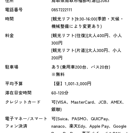
住所
鳥取県鳥取市福部町湯山2083
電話番号
0857222111
時間
[観光リフト]9:30-16:00(季節・天候・
機械整備により変更あり)
料金
[観光リフト(往復)]大人400円、小人
300円
[観光リフト(片道)]大人300円、小人
200円
駐車場
あり(乗用車200台、バス20台)
※無料
平均予算
【昼】1,001-3,000円
滞在目安時間
60-120分
クレジットカード
可(VISA、MasterCard、JCB、AMEX、
銀聯)
電子マネー/スマート
可(Suica、PASMO、QUICPay、
フォン決済
nanaco、楽天Edy、Apple Pay、Google