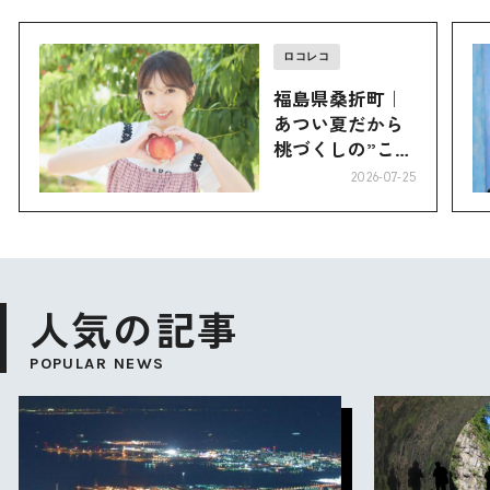
ロコレコ
福島県桑折町｜
あつい夏だから
桃づくしの”こお
り”へ
2026-07-25
人気の記事
POPULAR NEWS