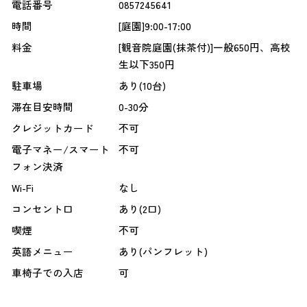
電話番号
0857245641
時間
[庭園]9:00-17:00
料金
[観音院庭園(抹茶付)]一般650円、高校
生以下350円
駐車場
あり(10台)
滞在目安時間
0-30分
クレジットカード
不可
電子マネー/スマート
不可
フォン決済
Wi-Fi
なし
コンセント口
あり(2口)
喫煙
不可
英語メニュー
あり(パンフレット)
車椅子での入店
可