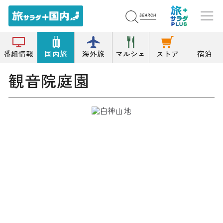
トップ
寺院
観音院庭園
番組情報
国内旅
海外旅
マルシェ
ストア
宿泊
観音院庭園