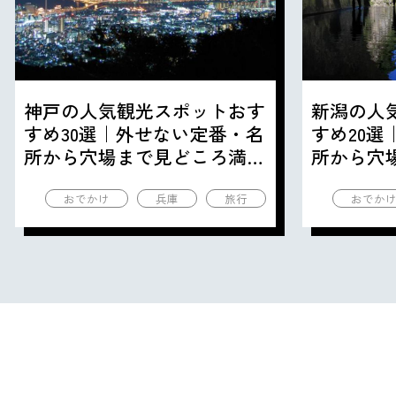
神戸の人気観光スポットおす
新潟の人
すめ30選｜外せない定番・名
すめ20
所から穴場まで見どころ満載
所から穴
の観光地を紹介
の観光地
おでかけ
兵庫
旅行
おでか