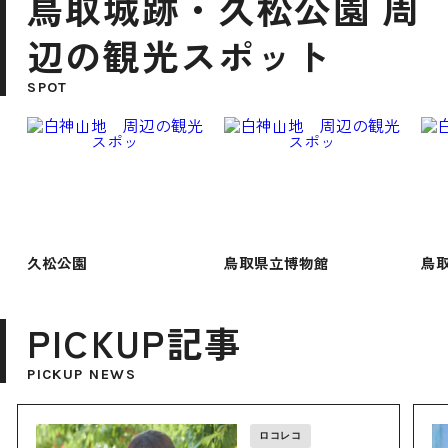
鳥取城跡・久松公園 周
辺の観光スポット
SPOT
久松公園
鳥取県立博物館
鳥
PICKUP記事
PICKUP NEWS
ロコレコ