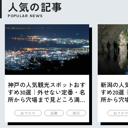
人気の記事
POPULAR NEWS
神戸の人気観光スポットおす
新潟の人
すめ30選｜外せない定番・名
すめ20
所から穴場まで見どころ満載
所から穴
の観光地を紹介
の観光地
おでかけ
兵庫
旅行
おでか