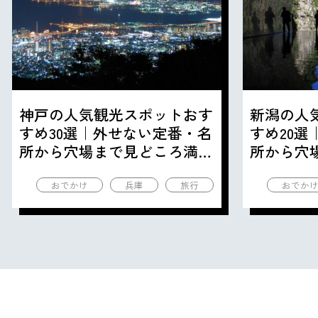
神戸の人気観光スポットおす
新潟の人
すめ30選｜外せない定番・名
すめ20
所から穴場まで見どころ満載
所から穴
の観光地を紹介
の観光地
おでかけ
兵庫
旅行
おでか