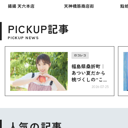
揚揚 天六本店
天神橋筋商店街
鮨処
PICKUP記事
PICKUP NEWS
ロコレコ
福島県桑折町｜
あつい夏だから
桃づくしの”こお
り”へ
2026-07-25
人気の記事