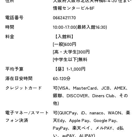
住所
大阪府大阪市北区天神橋6-4-20 住まい
情報センタービル8F
電話番号
0662421170
時間
10:00-17:00(最終入館16:30)
料金
【入館料】
[一般]600円
[高・大学生]300円
[中学生以下]無料
平均予算
【昼】1-1,000円
滞在目安時間
60-120分
クレジットカード
可(VISA、MasterCard、JCB、AMEX、
銀聯、DISCOVER、Diners Club、その
他)
電子マネー/スマート
可(QUICPay、iD、nanaco、WAON、楽
フォン決済
天Edy、Apple Pay、Google Pay、
PayPay、楽天ペイ、メルPAY、d払
い、auPAY、ALIPAY)