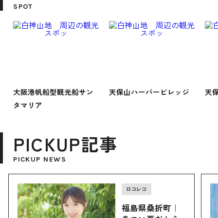
SPOT
大阪港帆船型観光船サン
天保山ハーバービレッジ
天
タマリア
PICKUP記事
PICKUP NEWS
ロコレコ
福島県桑折町｜