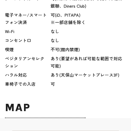
銀聯、Diners Club)
電子マネー/スマート
可(iD、PITAPA)
フォン決済
※一部店舗を除く
Wi-Fi
なし
コンセント口
なし
喫煙
不可(館内禁煙)
ベジタリアンセレク
あり(要望があれば可能な範囲で対応
ション
可能)
ハラル対応
あり(天保山マーケットプレース3F)
車椅子での入店
可
MAP