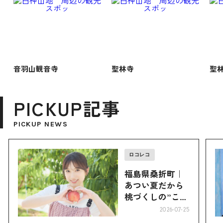
音羽山観音寺
聖林寺
聖
PICKUP記事
PICKUP NEWS
ロコレコ
福島県桑折町｜
あつい夏だから
桃づくしの”こお
り”へ
2026-07-25