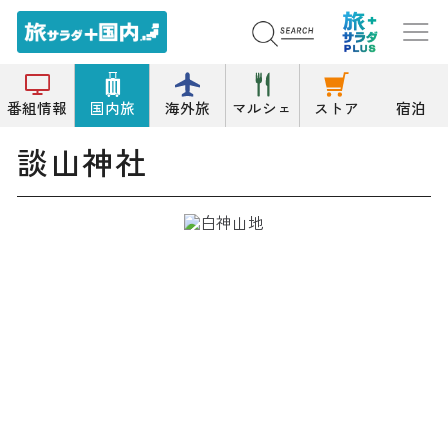
トップ
神社
談山神社
番組情報
国内旅
海外旅
マルシェ
ストア
宿泊
談山神社