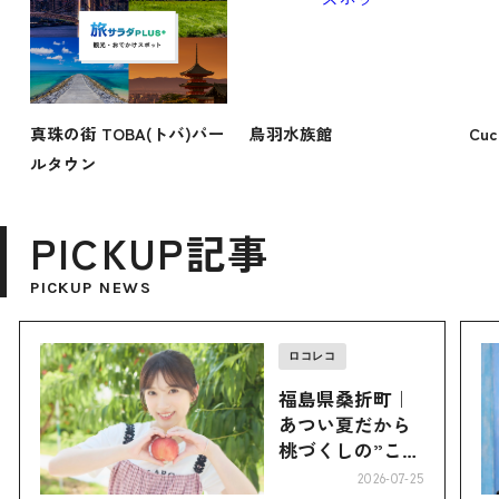
真珠の街 TOBA(トバ)パー
鳥羽水族館
Cu
ルタウン
PICKUP記事
PICKUP NEWS
ロコレコ
福島県桑折町｜
あつい夏だから
桃づくしの”こお
り”へ
2026-07-25