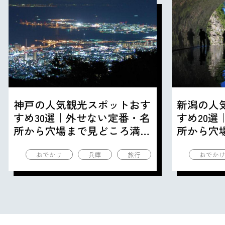
神戸の人気観光スポットおす
新潟の人
すめ30選｜外せない定番・名
すめ20
所から穴場まで見どころ満載
所から穴
の観光地を紹介
の観光地
おでかけ
兵庫
旅行
おでか