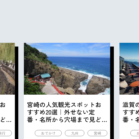
お
宮崎の人気観光スポットお
滋賀
すすめ20選｜外せない定
すす
ど
番・名所から穴場まで見ど
番・
ころ満載の観光地を紹介
ころ
旅行
おでかけ
九州
宮崎