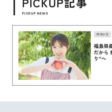
PICKUP記事
PICKUP NEWS
ロコレコ
福島県
だから 
り”へ