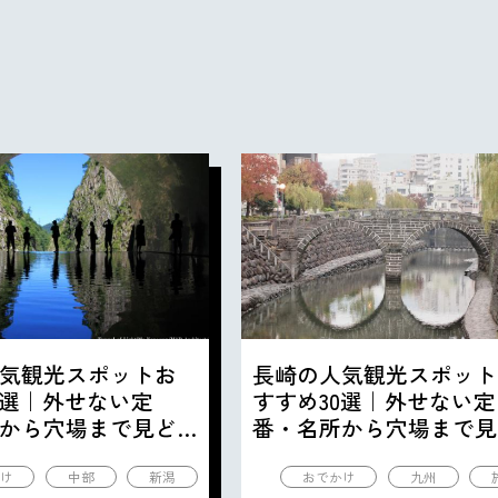
気観光スポットお
長崎の人気観光スポット
0選｜外せない定
すすめ30選｜外せない定
から穴場まで見ど
番・名所から穴場まで見
の観光地を紹介
ころ満載の観光地を紹介
け
中部
新潟
おでかけ
九州