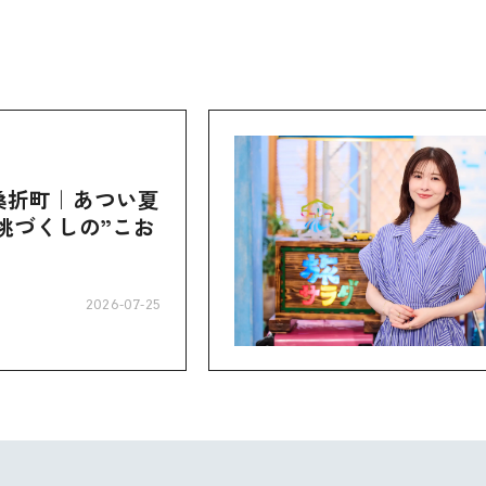
桑折町｜あつい夏
桃づくしの”こお
2026-07-25