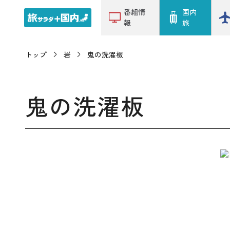
番組情
国内
報
旅
トップ
岩
鬼の洗濯板
鬼の洗濯板