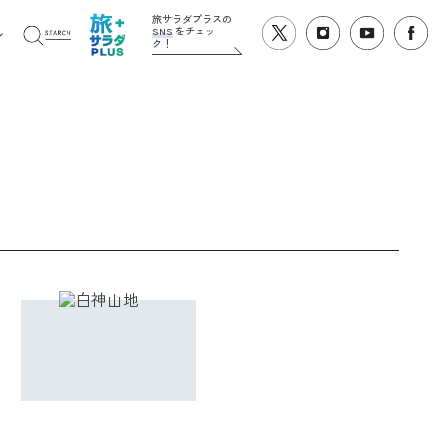
旅サラダプラスの
SNS
をチェッ
ク！