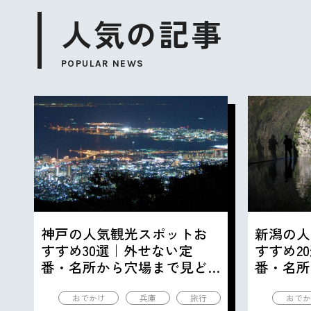
人気の記事
POPULAR NEWS
神戸の人気観光スポットお
新潟の人
すすめ30選｜外せない定
すすめ2
番・名所から穴場まで見ど
番・名所
ころ満載の観光地を紹介
ころ満載
おでかけ
兵庫
旅行
おでか