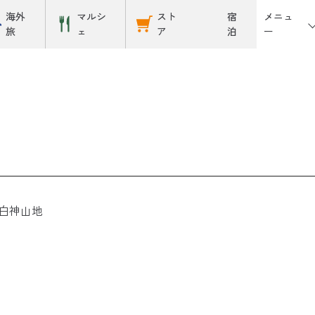
メニュ
海外
マルシ
スト
宿
ー
旅
ェ
ア
泊