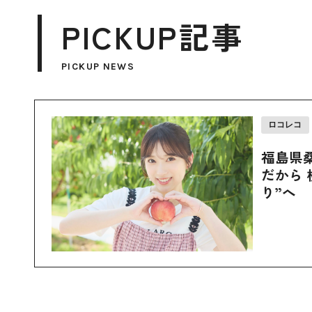
PICKUP記事
PICKUP NEWS
ロコレコ
福島県
だから 
り”へ