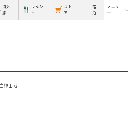
メニュ
海外
マルシ
スト
宿
ー
旅
ェ
ア
泊