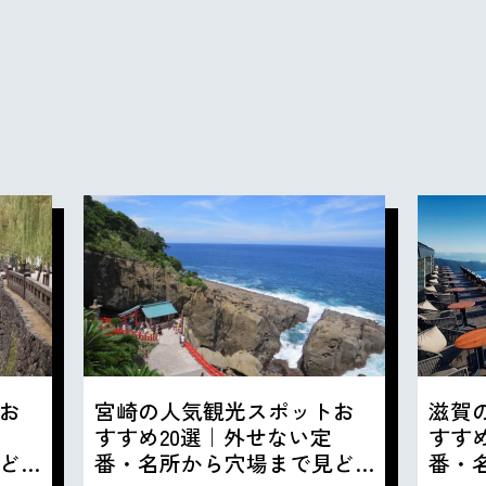
お
宮崎の人気観光スポットお
滋賀
すすめ20選｜外せない定
すす
ど
番・名所から穴場まで見ど
番・