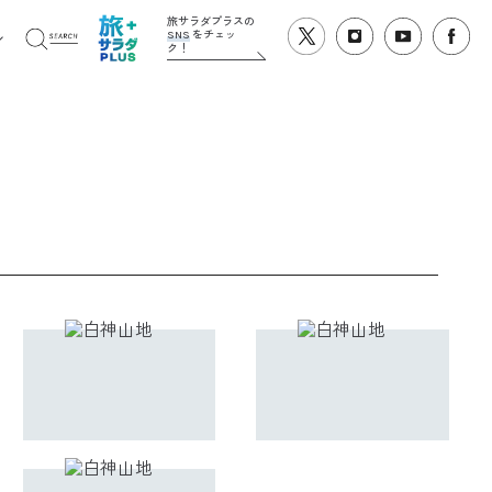
旅サラダプラスの
SNS
をチェッ
ク！