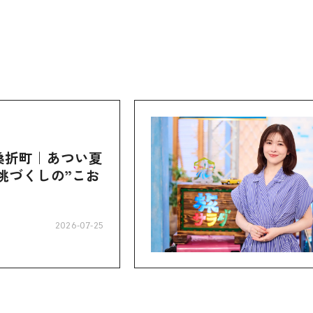
桑折町｜あつい夏
桃づくしの”こお
2026-07-25