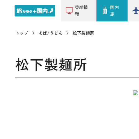
番組情
国内
報
旅
トップ
そば/うどん
松下製麺所
松下製麺所