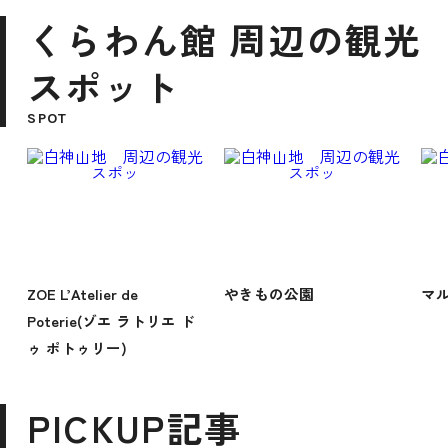
くらわん館 周辺の観光
スポット
SPOT
ZOE L’Atelier de
やきもの公園
マ
Poterie(ゾエ ラトリエ ド
ゥ ポトゥリー)
PICKUP記事