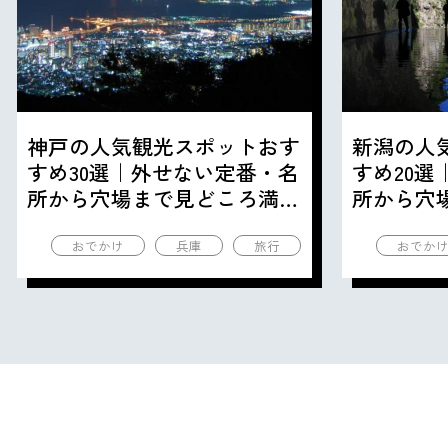
神戸の人気観光スポットおす
新潟の人
すめ30選｜外せない定番・名
すめ20
所から穴場まで見どころ満載
所から穴
の観光地を紹介
の観光地
おでかけ
兵庫
旅行
おでか