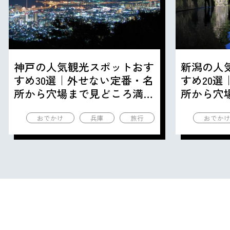
神戸の人気観光スポットおす
新潟の人
すめ30選｜外せない定番・名
すめ20
所から穴場まで見どころ満載
所から穴
の観光地を紹介
の観光地
おでかけ
兵庫
旅行
おでか