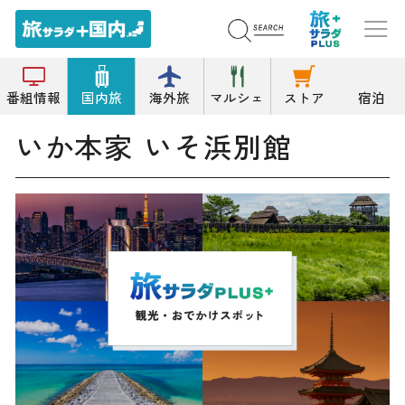
トップ
その他和食
いか本家 いそ浜別館
番組情報
国内旅
海外旅
マルシェ
ストア
宿泊
いか本家 いそ浜別館