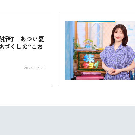
桑折町｜あつい夏
桃づくしの”こお
2026-07-25