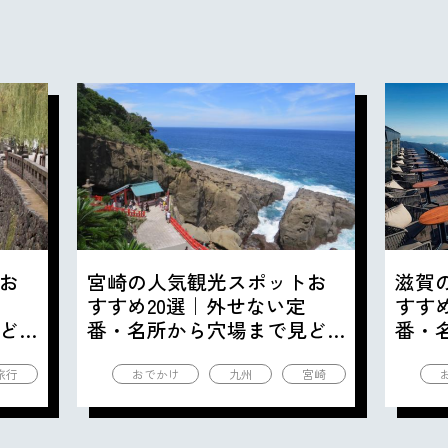
お
宮崎の人気観光スポットお
滋賀
すすめ20選｜外せない定
すす
ど
番・名所から穴場まで見ど
番・
ころ満載の観光地を紹介
ころ
旅行
おでかけ
九州
宮崎