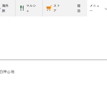
メニュ
海外
マルシ
スト
宿
ー
旅
ェ
ア
泊