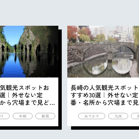
気観光スポットお
長崎の人気観光スポット
0選｜外せない定
すすめ30選｜外せない定
から穴場まで見ど
番・名所から穴場まで見
の観光地を紹介
ころ満載の観光地を紹介
け
中部
新潟
おでかけ
九州