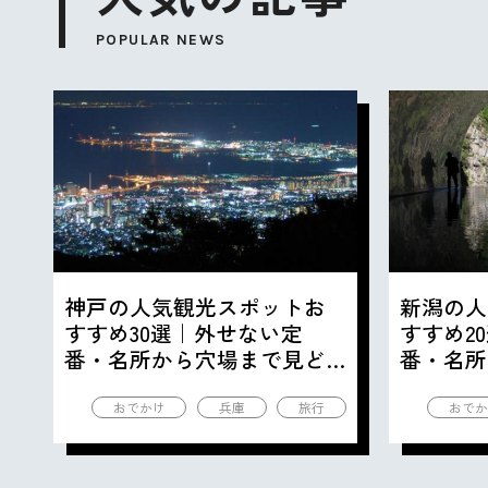
POPULAR NEWS
神戸の人気観光スポットお
新潟の人
すすめ30選｜外せない定
すすめ2
番・名所から穴場まで見ど
番・名所
ころ満載の観光地を紹介
ころ満載
おでかけ
兵庫
旅行
おでか