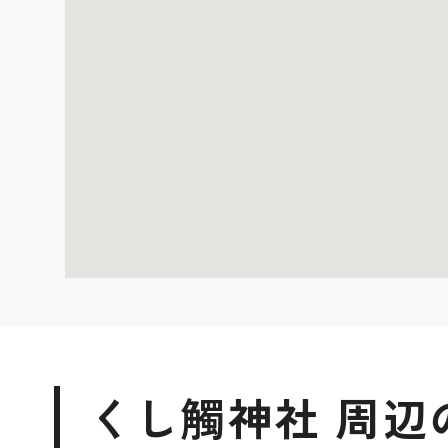
くし觸神社 周辺