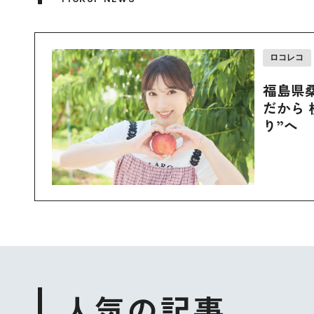
ロコレコ
福島県
だから 
り”へ
人気の記事