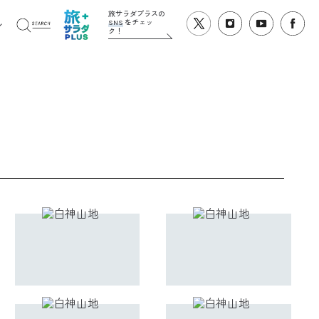
旅サラダプラスの
SNS
をチェッ
ク！