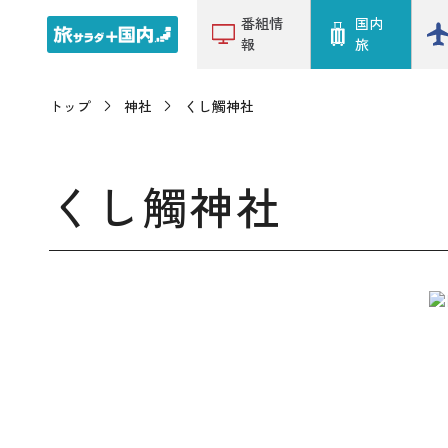
番組情
国内
報
旅
トップ
神社
くし觸神社
くし觸神社