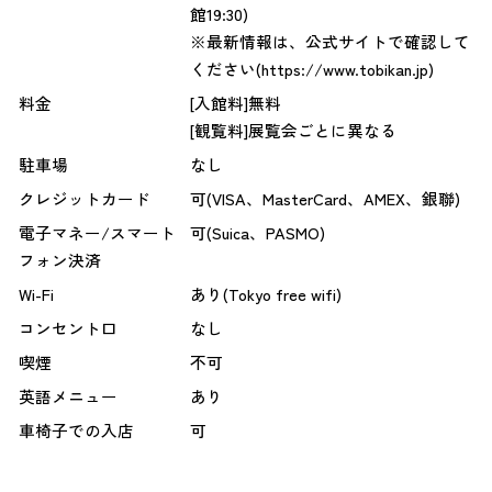
館19:30)
※最新情報は、公式サイトで確認して
ください(https://www.tobikan.jp)
料金
[入館料]無料
[観覧料]展覧会ごとに異なる
駐車場
なし
クレジットカード
可(VISA、MasterCard、AMEX、銀聯)
電子マネー/スマート
可(Suica、PASMO)
フォン決済
Wi-Fi
あり(Tokyo free wifi)
コンセント口
なし
喫煙
不可
英語メニュー
あり
車椅子での入店
可