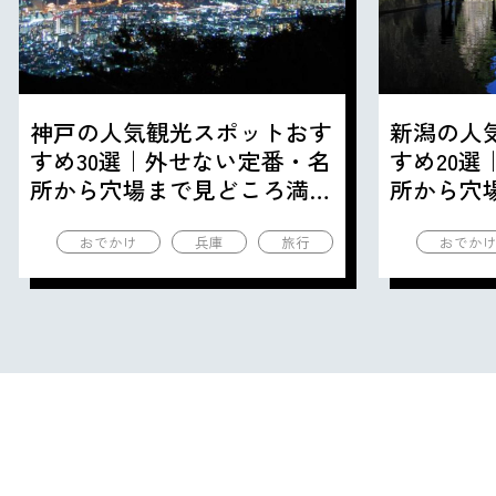
神戸の人気観光スポットおす
新潟の人
すめ30選｜外せない定番・名
すめ20
所から穴場まで見どころ満載
所から穴
の観光地を紹介
の観光地
おでかけ
兵庫
旅行
おでか