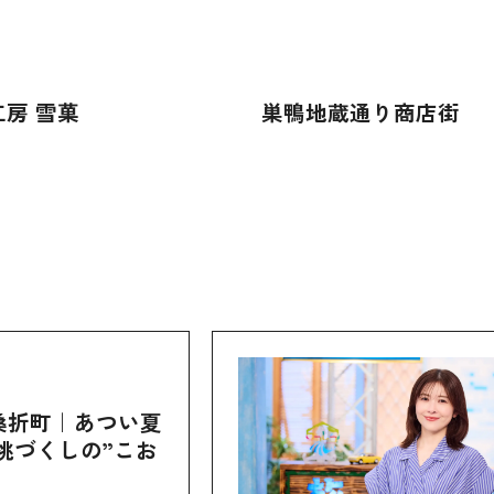
房 雪菓
巣鴨地蔵通り商店街
桑折町｜あつい夏
桃づくしの”こお