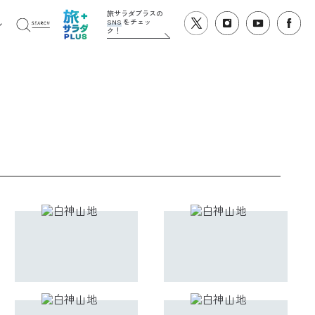
旅サラダプラスの
SNS
をチェッ
ク！