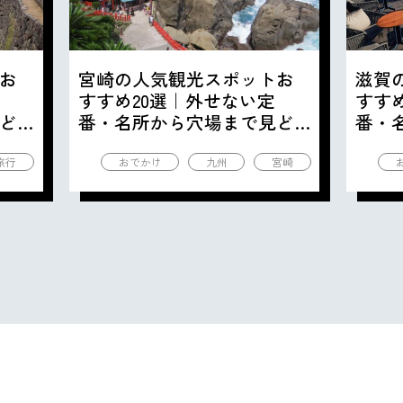
お
宮崎の人気観光スポットお
滋賀
すすめ20選｜外せない定
すす
ど
番・名所から穴場まで見ど
番・
ころ満載の観光地を紹介
ころ
旅行
おでかけ
九州
宮崎