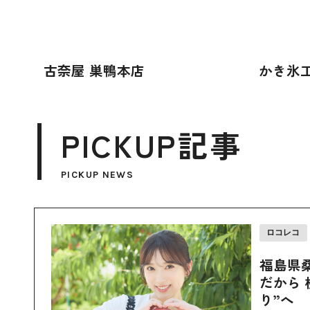
古奈屋 巣鴨本店
かき氷工
PICKUP記事
PICKUP NEWS
ロコレコ
福島県
だから 
り”へ