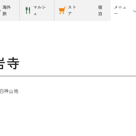
メニュ
海外
マルシ
スト
宿
ー
旅
ェ
ア
泊
岩寺