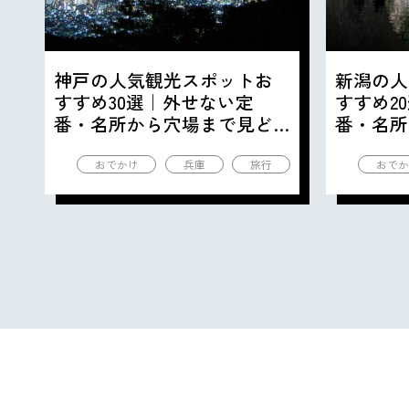
神戸の人気観光スポットお
新潟の人
すすめ30選｜外せない定
すすめ2
番・名所から穴場まで見ど
番・名所
ころ満載の観光地を紹介
ころ満載
おでかけ
兵庫
旅行
おでか