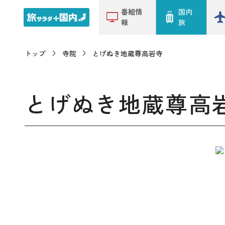
番組情
国内
報
旅
トップ
寺院
とげぬき地蔵尊高岩寺
とげぬき地蔵尊高