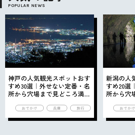
POPULAR NEWS
神戸の人気観光スポットおす
新潟の人
すめ30選｜外せない定番・名
すめ20
所から穴場まで見どころ満載
所から穴
の観光地を紹介
の観光地
おでかけ
兵庫
旅行
おでか