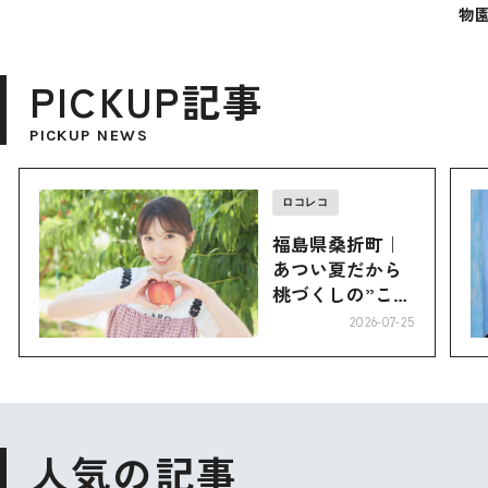
物園
PICKUP記事
PICKUP NEWS
ロコレコ
福島県桑折町｜
あつい夏だから
桃づくしの”こお
り”へ
2026-07-25
人気の記事