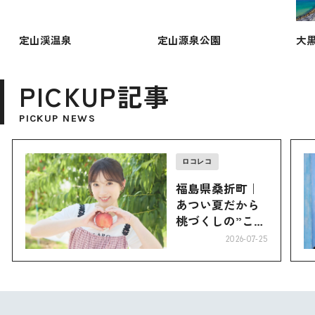
定山渓温泉
定山源泉公園
大
PICKUP記事
PICKUP NEWS
ロコレコ
福島県桑折町｜
あつい夏だから
桃づくしの”こお
り”へ
2026-07-25