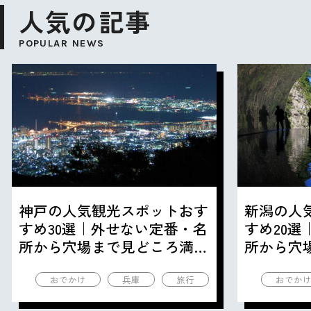
人気の記事
POPULAR NEWS
神戸の人気観光スポットおす
新潟の人
すめ30選｜外せない定番・名
すめ20
所から穴場まで見どころ満載
所から穴
の観光地を紹介
の観光地
おでかけ
兵庫
旅行
おでか